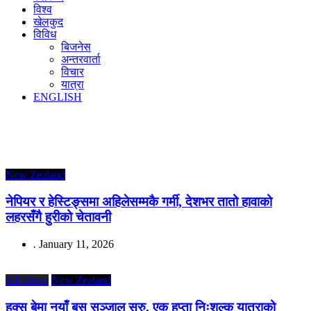
विश्व
खेलकुद
विविध
बिजनेस
अन्तरवार्ता
विचार
यात्रा
ENGLISH
New Zealand
नेपियर र हेस्टिङ्समा अहिलेसम्मकै गर्मी, देशभर तातो हावाको
लहरसँगै हुरीको चेतावनी
.
January 11, 2026
All others
New Zealand
हक्स बेमा नयाँ बस सञ्जाल सुरु, एक हप्ता निःशुल्क यात्राको