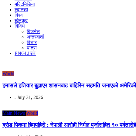
मल्टिमिडिया
स्वास्थ्य
विश्व
खेलकुद
विविध
बिजनेस
अन्तरवार्ता
विचार
यात्रा
ENGLISH
World
हमासले हतियार बुझाएर शासनबाट बाहिरिन सहमति जनाएको अमेरिकी रा
.
July 31, 2026
Main News
World
ब्रोड पिकमा हिमपहिरो : नेपाली आरोही निर्मल पुर्जासहित १० पर्वतारोह