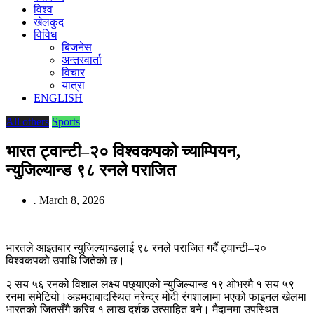
विश्व
खेलकुद
विविध
बिजनेस
अन्तरवार्ता
विचार
यात्रा
ENGLISH
All others
Sports
भारत ट्वान्टी–२० विश्वकपको च्याम्पियन,
न्युजिल्यान्ड ९८ रनले पराजित
.
March 8, 2026
भारतले आइतबार न्युजिल्यान्डलाई ९८ रनले पराजित गर्दै ट्वान्टी–२०
विश्वकपको उपाधि जितेको छ।
२ सय ५६ रनको विशाल लक्ष्य पछ्याएको न्युजिल्यान्ड १९ ओभरमै १ सय ५९
रनमा समेटियो।अहमदाबादस्थित नरेन्द्र मोदी रंगशालामा भएको फाइनल खेलमा
भारतको जितसँगै करिब १ लाख दर्शक उत्साहित बने। मैदानमा उपस्थित