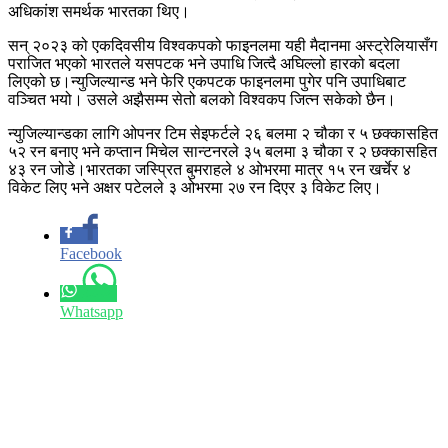
अधिकांश समर्थक भारतका थिए।
सन् २०२३ को एकदिवसीय विश्वकपको फाइनलमा यही मैदानमा अस्ट्रेलियासँग
पराजित भएको भारतले यसपटक भने उपाधि जित्दै अघिल्लो हारको बदला
लिएको छ।न्युजिल्यान्ड भने फेरि एकपटक फाइनलमा पुगेर पनि उपाधिबाट
वञ्चित भयो। उसले अझैसम्म सेतो बलको विश्वकप जित्न सकेको छैन।
न्युजिल्यान्डका लागि ओपनर टिम सेइफर्टले २६ बलमा २ चौका र ५ छक्कासहित
५२ रन बनाए भने कप्तान मिचेल सान्टनरले ३५ बलमा ३ चौका र २ छक्कासहित
४३ रन जोडे।भारतका जस्प्रित बुमराहले ४ ओभरमा मात्र १५ रन खर्चेर ४
विकेट लिए भने अक्षर पटेलले ३ ओभरमा २७ रन दिएर ३ विकेट लिए।
Facebook
Whatsapp