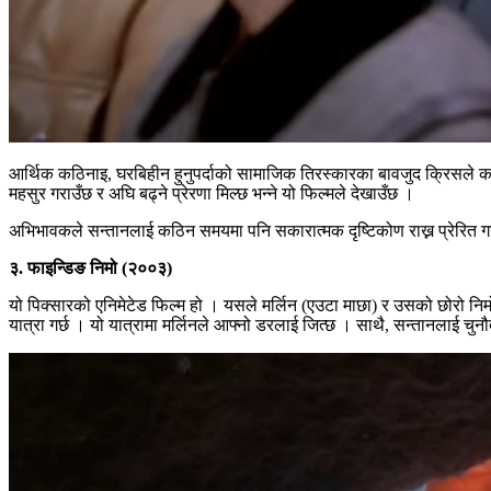
आर्थिक कठिनाइ, घरबिहीन हुनुपर्दाको सामाजिक तिरस्कारका बावजुद क्रिसले कह
महसुर गराउँछ र अघि बढ्ने प्रेरणा मिल्छ भन्ने यो फिल्मले देखाउँछ ।
अभिभावकले सन्तानलाई कठिन समयमा पनि सकारात्मक दृष्टिकोण राख्न प्रेरित गर्नु
३. फाइन्डिङ निमो (२००३)
यो पिक्सारको एनिमेटेड फिल्म हो । यसले मर्लिन (एउटा माछा) र उसको छोरो नि
यात्रा गर्छ । यो यात्रामा मर्लिनले आफ्नो डरलाई जित्छ । साथै, सन्तानलाई चुनौ