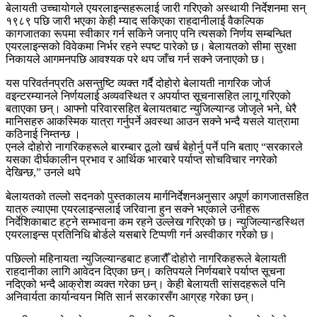
बेलायती उच्चायोगले एयरलाइन्सहरूलाई जारी गरिएको अस्थायी निर्देशनमा सन्
१९८९ पछि जारी भएका केही म्याद सकिएका राहदानीलाई वैकल्पिक
कागजातका रूपमा स्वीकार गर्न सकिने जनाए पनि त्यसको निर्णय सम्बन्धित
एयरलाइन्सको विवेकमा निर्भर रहने स्पष्ट पारेको छ। बेलायतको सीमा सुरक्षा
निकायले आगमनपछि आवश्यक परे थप जाँच गर्न सक्ने जनाएको छ।
यस परिवर्तनप्रति असन्तुष्टि व्यक्त गर्दै दोहोरो बेलायती नागरिक जोर्ज
वइन्टरम्यानले निर्णयलाई अव्यवस्थित र अपर्याप्त सूचनासहित लागू गरिएको
बताएका छन्। आफ्नो परिवारसहित बेलायतबाट न्युजिल्यान्ड जोजृले भने, धेरै
मानिसहरु आकस्मिक यात्रा गर्नुपर्ने अवस्था आउन सक्ने भन्दै यसले यात्रामा
कठिनाई निम्तन्छ ।
एनले दोहोरो नागरिकहरूले बारम्बार ठूलो खर्च बेहोर्नु पर्ने पनि बताए “सरकारले
यसका दीर्घकालीन प्रभाव र आर्थिक भारबारे पर्याप्त सोचविचार नगरेको
देखिन्छ,” उनले थपे
बेलायतको तल्लो सदनको पुस्तकालय मार्गनिर्देशनअनुसार अपूर्ण कागजातसहित
यात्रु ल्याएमा एयरलाइन्सलाई जरिवाना हुन सक्ने भएकाले उनीहरू
निर्देशिकाबाट हट्ने सम्भावना कम रहने उल्लेख गरिएको छ। न्युजिल्यान्डस्थित
एयरलाइन्स प्रतिनिधि बोर्डले यसबारे टिप्पणी गर्न अस्वीकार गरेको छ।
पछिल्लो महिनायता न्युजिल्यान्डबाट हजारौँ दोहोरो नागरिकहरूले बेलायती
राहदानीका लागि आवेदन दिएका छन्। कतिपयले निर्णयबारे पर्याप्त सूचना
नदिएको भन्दै आक्रोश व्यक्त गरेका छन्। केही बेलायती सांसदहरूले पनि
अनिवार्यता कार्यान्वयन मिति सार्न सरकारसँग आग्रह गरेका छन्।