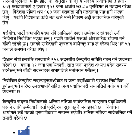
रास्वपा प्रवक्ता मनीष झाले का अनुसार केन्द्रीय सदस्य निर्वाचनमा ३ हजार
८५९ मतदातामध्ये २ हजार ९५९ जना अर्थात् ७६.८० प्रतिशत ले मतदान गरेका
छन्। विदेशमा रहेका थप १६३ जना मतदाता पनि मतदानमा सहभागी भएका
थिए। यद्यपि विदेशबाट कति मत खसे भन्ने विवरण अझै सार्वजनिक गरिएको
छैन।
यसैबीच, पार्टी सभापति पदमा रवि लामिछाने एक्ला उम्मेदवार रहेकाले उनी
निर्विरोध निर्वाचित भएका छन्। यद्यपि पार्टीले यसको औपचारिक घोषणा गर्न
बाँकी रहेको छ। उनको उम्मेदवारी प्रस्ताव बालेन्द्र शाह ले गरेका थिए भने ५१
जनाले समर्थन गरेका थिए।
विधान संशोधनपछि रास्वपाले १५८ सदस्यीय केन्द्रीय समिति गठन गर्ने व्यवस्था
गरेको छ। यसमा १९ जना पदाधिकारी, सात जना प्रदेश अध्यक्ष पदेन सदस्य
रहनेछन् भने बाँकी सदस्यहरू सभापतिले मनोनयन गर्नेछन्।
निर्वाचित केन्द्रीय सदस्यहरूमध्येबाट छ जना पदाधिकारी प्रत्यक्ष निर्वाचित
हुनेछन् भने वरिष्ठ उपसभापतिसहित अन्य पदाधिकारी सभापतिले मनोनयन गर्ने
व्यवस्था छ।
केन्द्रीय सदस्य निर्वाचनको अन्तिम नतिजा सार्वजनिक नभएसम्म पदाधिकारी
पदका लागि उम्मेदवारी दर्ता प्रक्रिया सुरु नहुने जनाइएको छ। निर्वाचन
आयोगले सबै मतको प्रमाणीकरण सम्पन्न भएपछि अन्तिम नतिजा सार्वजनिक गर्ने
तयारी गरेको छ।