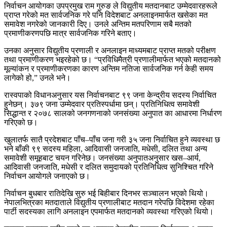
निर्वाचन आयोगका उपप्रमुख राम गुरुङ ले विद्युतीय मतदानबाट उम्मेदवारहरूले
प्राप्त गरेको मत सार्वजनिक गरे पनि विदेशबाट अनलाइनमार्फत खसेका मत
समावेश नगरेको जानकारी दिए। उनले अन्तिम मतपरिणाम सबै मतको
प्रमाणीकरणपछि मात्र सार्वजनिक गरिने बताए।
उनका अनुसार विद्युतीय प्रणाली र अनलाइन माध्यमबाट प्राप्त मतको परीक्षण
तथा प्रमाणीकरण भइरहेको छ। “प्रविधिमैत्री प्रणालीमार्फत भएको मतदानको
मूल्यांकन र प्रमाणीकरणका कारण अन्तिम नतिजा सार्वजनिक गर्न केही समय
लागेको हो,” उनले भने।
रास्वपाको विधानअनुसार यस निर्वाचनबाट ९९ जना केन्द्रीय सदस्य निर्वाचित
हुनेछन्। ३७९ जना उम्मेदवार प्रतिस्पर्धामा छन्। प्रतिनिधित्व समावेशी
सिद्धान्त र २०७८ सालको जनगणनाको जनसंख्या अनुपात का आधारमा निर्धारण
गरिएको छ।
खुलातर्फ सातै प्रदेशबाट पाँच–पाँच जना गरी ३५ जना निर्वाचित हुने व्यवस्था छ
भने बाँकी ९९ सदस्य महिला, आदिवासी जनजाति, मधेसी, दलित तथा अन्य
समावेशी समूहबाट चयन गरिनेछ। जनसंख्या अनुपातअनुसार खस–आर्य,
आदिवासी जनजाति, मधेसी र दलित समुदायको प्रतिनिधित्व सुनिश्चित गरिने
निर्वाचन आयोगले जनाएको छ।
निर्वाचन बुधबार रातिदेखि सुरु भई बिहीबार दिनभर सञ्चालन भएको थियो।
नेपालभित्रका मतदाताले विद्युतीय प्रणालीबाट मतदान गरेपछि विदेशमा रहेका
पार्टी सदस्यका लागि अनलाइन एपमार्फत मतदानको व्यवस्था गरिएको थियो।