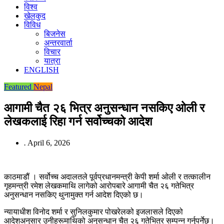
विश्व
खेलकुद
विविध
बिजनेस
अन्तरवार्ता
विचार
यात्रा
ENGLISH
Featured
Nepal
आगामी चैत २६ भित्र अनुसन्धान नसकिए ओली र
लेखकलाई रिहा गर्न सर्वोच्चको आदेश
.
April 6, 2026
काठमाडौं । सर्वोच्च अदालतले पूर्वप्रधानमन्त्री केपी शर्मा ओली र तत्कालीन
गृहमन्त्री रमेश लेखकमाथि लागेको आरोपबारे आगामी चैत २६ गतेभित्र
अनुसन्धान नसकिए थुनामुक्त गर्न आदेश दिएको छ।
न्यायाधीश विनोद शर्मा र सुनिलकुमार पोखरेलको इजलासले दिएको
आदेशअनुसार उनीहरूमाथिको अनुसन्धान चैत २६ गतेभित्र सम्पन्न गर्नुपर्नेछ।