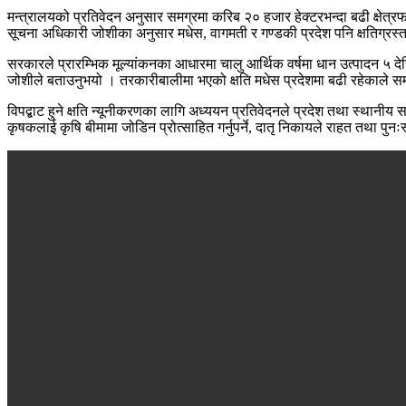
मन्त्रालयको प्रतिवेदन अनुसार समग्रमा करिब २० हजार हेक्टरभन्दा बढी क्षेत्
सूचना अधिकारी जोशीका अनुसार मधेस, वागमती र गण्डकी प्रदेश पनि क्षतिग्रस्
सरकारले प्रारम्भिक मूल्यांकनका आधारमा चालु आर्थिक वर्षमा धान उत्पादन ५ द
जोशीले बताउनुभयो । तरकारीबालीमा भएको क्षति मधेस प्रदेशमा बढी रहेकाले स
विपद्बाट हुने क्षति न्यूनीकरणका लागि अध्ययन प्रतिवेदनले प्रदेश तथा स्था
कृषकलाई कृषि बीमामा जोडिन प्रोत्साहित गर्नुपर्ने, दातृ निकायले राहत तथा पु