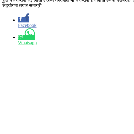
हुँदा २२ करोड २३ लाख र अन्य नगदेबालीमा २ करोड ४१ लाख रुपैयाँ बराबरको क्ष
सहयोगमा तयार समाग्री
Facebook
Whatsapp