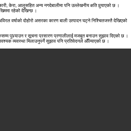
री, केरा, आलुसहित अन्य नगदेबालीमा पनि उल्लेखनीय क्षति पुर्‍याएको छ ।
खिममा रहेको देखिन्छ ।
 अविरल वर्षाको दोहोरो असरका कारण बाली उत्पादन घट्ने निश्चितजस्तै देखिएको
 कृषकसम्म पु¥याउन र सूचना प्रसारण प्रणालीलाई मजबुत बनाउन सुझाव दिएको छ ।
आवश्यक व्यवस्था मिलाउनुपर्ने सुझाव पनि प्रतिवेदनले औँल्याएको छ ।