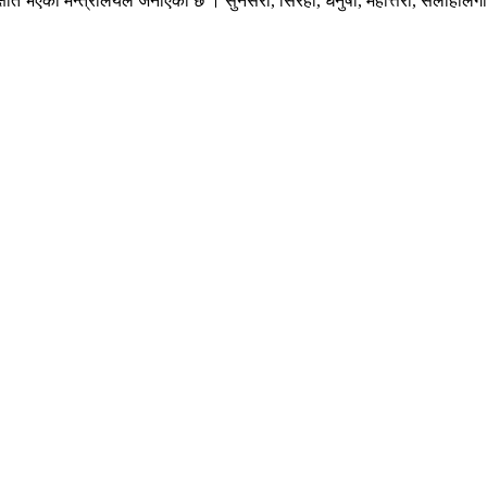
ति भएको मन्त्रालयले जनाएको छ । सुनसरी, सिरहा, धनुषा, महोत्तरी, सर्लाहीलगाय