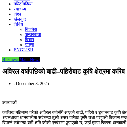
मल्टिमिडिया
स्वास्थ्य
विश्व
खेलकुद
विविध
बिजनेस
अन्तरवार्ता
विचार
यात्रा
ENGLISH
Business
Main News
अविरल वर्षापछिको बाढी–पहिरोबाट कृषि क्षेत्रमा करिब
.
December 3, 2025
काठमाडौं
कात्तिक महिनामा परेको अविरल वर्षासँगै आएको बाढी, पहिरो र डुबानबाट कृषि क्
अवस्थाका धानबालीमा सबैभन्दा ठूलो असर पारेको कृषि तथा पशुपक्षी विकास मन्त्
विपत्ले सबैभन्दा बढी क्षति कोशी प्रदेशमा पुर्‍याएको छ, जहाँ झापा जिल्ला धानबा