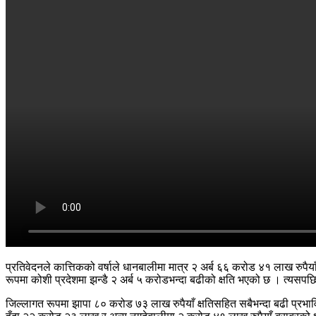
प्रतिवेदनले कात्तिकको वर्षाले धानबालीमा मात्र २ अर्ब ६६ करोड ४१ लाख रु
रूपमा कोशी प्रदेशमा झन्डै २ अर्ब ५ करोडभन्दा बढीको क्षति भएको छ । त्यसप
जिल्लागत रूपमा झापा ८० करोड ७३ लाख रुपैयाँ क्षतिसहित सबैभन्दा बढी प्र