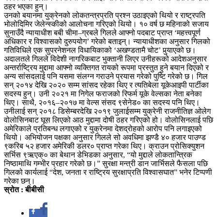
ठहर भएका हुन्।
उनको बयानमा युक्रेनको लोकतन्त्रप्रति प्रश्न उठाइएको थियो र राष्ट्रपति
भोलोदिमिर जेलेन्स्कीको आलोचना गरिएको थियो। १० वर्ष छ महिनाको सजाय
सुनाउँदै न्यायाधीश बबी चीमा–ग्रबले गिलले आफ्नो पदबाट प्राप्त ‘महत्त्वपूर्ण
अधिकार र विश्वासको दुरुपयोग’ गरेको बताइन्। न्यायाधीशका अनुसार गिलको
गतिविधिले एक सुपरनेशनल विधायिकाको ‘अखण्डतामै चोट’ पुर्‍याएको छ।
अदालतले गिलले विदेशी नागरिकबाट भुक्तानी लिएर उनीहरूको आदेशअनुसार
अन्तर्राष्ट्रिय मुद्दामा आफ्नो व्यक्तिगत रायको रूपमा प्रस्तुत हुने बयान दिएको र
अन्य सांसदलाई पनि यसमा संलग्न गराउने प्रयास गरेको पुष्टि गरेको छ। गिल
सन् २०१४ देखि २०२० सम्म सांसद रहेका थिए र त्यतिबेला यूकेआइपी पार्टीका
सदस्य हुन्। उनी २०२१ मा निगेल फराजको रिफर्म यूके वेल्सका नेता बनेका
थिए। साथै, २०१६–२०१७ मा वेल्स संसद ९सेनेड० का सदस्य पनि थिए।
उनीलाई सन् २०१८ डिसेम्बरदेखि २०१९ जुलाईसम्म युक्रेनी राजनीतिज्ञ ओलेग
वोलोसिनबाट घूस लिएको आठ मुद्दामा दोषी ठहर गरिएको हो। वोलोसिनलाई पछि
अमेरिकाले प्रतिबन्ध लगाएको र युक्रेनमा देशद्रोहको आरोप पनि लगाइएको
थियो। अभियोजन पक्षका अनुसार गिलले सो अवधिमा झण्डै ४० हजार पाउण्ड
९करिब ५२ हजार अमेरिकी डलर० प्राप्त गरेका थिए। क्राउन प्रोसिक्युशन
सर्भिस ९ऋएक्० का बेथान डेभिडका अनुसार, “यो मुद्दाले लोकतान्त्रिक
निष्ठामाथि गम्भीर प्रहार गरेको छ।” सुरक्षा मन्त्री डान जार्भिसले फैसला पछि
गिलको कार्यलाई “देश, जनता र राष्ट्रिय सुरक्षाप्रति विश्वासघात” भनेर टिप्पणी
गरेका छन्।
स्रोत : बीबीसी