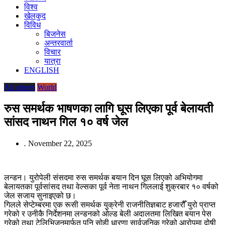
विश्व
खेलकुद
विविध
बिजनेस
अन्तरवार्ता
विचार
यात्रा
ENGLISH
All others
World
रुस समर्थक भाषणका लागि घूस लिएका पूर्व बेलायती
सांसद नाथन गिल १० वर्ष जेल
.
November 22, 2025
लन्डन। युरोपेली संसदमा रुस समर्थक बयान दिन घूस लिएको अभियोगमा
बेलायतका पूर्वसांसद तथा वेल्सका पूर्व नेता नाथन गिललाई शुक्रबार १० वर्षको
जेल सजाय सुनाइएको छ।
गिलले सेप्टेम्बरमा एक रूसी समर्थक युक्रेनी राजनीतिज्ञबाट हजारौँ युरो प्राप्त
गरेको र उनीकै निर्देशनमा लन्डनको ओल्ड बेली अदालतमा लिखित बयान पेस
गरेको तथा टेलिभिजनमार्फत पनि सोही धारणा सार्वजनिक गरेको आरोपमा दोषी