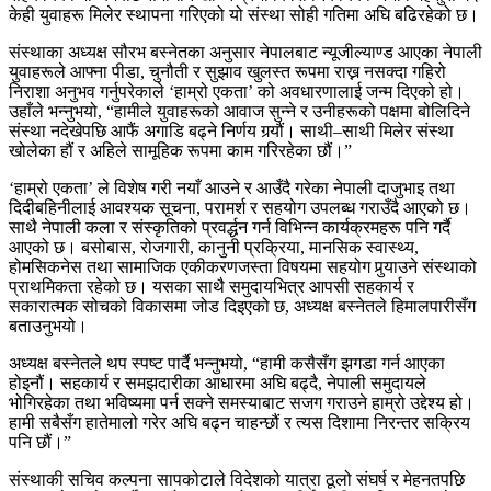
केही युवाहरू मिलेर स्थापना गरिएको यो संस्था सोही गतिमा अघि बढिरहेको छ।
संस्थाका अध्यक्ष सौरभ बस्नेतका अनुसार नेपालबाट न्यूजील्याण्ड आएका नेपाली
युवाहरूले आफ्ना पीडा, चुनौती र सुझाव खुलस्त रूपमा राख्न नसक्दा गहिरो
निराशा अनुभव गर्नुपरेकाले ‘हाम्रो एकता’ को अवधारणालाई जन्म दिएको हो।
उहाँले भन्नुभयो, “हामीले युवाहरूको आवाज सुन्ने र उनीहरूको पक्षमा बोलिदिने
संस्था नदेखेपछि आफैं अगाडि बढ्ने निर्णय गर्‍यौं। साथी–साथी मिलेर संस्था
खोलेका हौं र अहिले सामूहिक रूपमा काम गरिरहेका छौं।”
‘हाम्रो एकता’ ले विशेष गरी नयाँ आउने र आउँदै गरेका नेपाली दाजुभाइ तथा
दिदीबहिनीलाई आवश्यक सूचना, परामर्श र सहयोग उपलब्ध गराउँदै आएको छ।
साथै नेपाली कला र संस्कृतिको प्रवर्द्धन गर्न विभिन्न कार्यक्रमहरू पनि गर्दै
आएको छ। बसोबास, रोजगारी, कानुनी प्रक्रिया, मानसिक स्वास्थ्य,
होमसिकनेस तथा सामाजिक एकीकरणजस्ता विषयमा सहयोग पुर्‍याउने संस्थाको
प्राथमिकता रहेको छ। यसका साथै समुदायभित्र आपसी सहकार्य र
सकारात्मक सोचको विकासमा जोड दिइएको छ, अध्यक्ष बस्नेतले हिमालपारीसँग
बताउनुभयो।
अध्यक्ष बस्नेतले थप स्पष्ट पार्दै भन्नुभयो, “हामी कसैसँग झगडा गर्न आएका
होइनौं। सहकार्य र समझदारीका आधारमा अघि बढ्दै, नेपाली समुदायले
भोगिरहेका तथा भविष्यमा पर्न सक्ने समस्याबाट सजग गराउने हाम्रो उद्देश्य हो।
हामी सबैसँग हातेमालो गरेर अघि बढ्न चाहन्छौं र त्यस दिशामा निरन्तर सक्रिय
पनि छौं।”
संस्थाकी सचिव कल्पना सापकोटाले विदेशको यात्रा ठूलो संघर्ष र मेहनतपछि