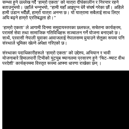
सम्भव हुने उल्लेख गर्दै ‘हाम्रो एकता’ को यात्रा दीर्घकालीन र निरन्तर रहने
बताउनुभयो। उहाँले भन्नुभयो, “हामी यहाँ आइपुग्न धेरै संघर्ष गरेका छौं। अहिले
हामी उडान भर्दैछौं, हाम्रो यात्रा अनन्त छ। यो यात्रामा सबैलाई साथ लिएर
अघि बढ्ने हाम्रो प्रतिबद्धता हो।”
‘हाम्रो एकता’ ले आगामी दिनमा समुदायस्तरका छलफल, सचेतना कार्यक्रम,
परामर्श सेवा तथा सामाजिक गतिविधिहरू सञ्चालन गर्ने योजना बनाएको छ।
साथै, प्रवासी नेपाली युवाका आवाजलाई नेपालसम्म पुर्‍याउने सेतुका रूपमा पनि
संस्थाले भूमिका खेल्ने अपेक्षा गरिएको छ।
संस्थाका पदाधिकारीहरूले ‘हाम्रो एकता’ को उद्देश्य, अभियान र भावी
योजनाबारे हिमालपारी टिभीको युट्युब च्यानलमा प्रसारण हुने ‘चिट–च्याट वीथ
परदेशी’ कार्यक्रममा विस्तृत रूपमा आफ्ना धारणा राखेका छन् ।