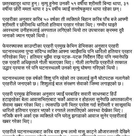
छत्रबहादुर थापा हुन्। मृत्यु हुनेमा उनकी ५१ वर्षीया श्रीमती बिन्दा थापा, ३१
वर्षीया छोरी ममता थापा र ३५ वर्षीय ज्वाइँ सन्तोषकुमार थापा रहेका छन्।
प्रहरीका अनुसार करिब ५० वर्षका ती व्यक्तिले बिहान करिब पाँच बजे आफ्नी
श्रीमती र छोरीमाथि धारिलो हतियार प्रहार गरेका थिए। गम्भीर घाइते
अवस्थामा उनीहरूलाई अस्पताल लगिएको थियो तर उपचारका क्रममा दुवै
जनाको ज्यान गएको थियो।
फेयरफ्याक्स काउन्टीका प्रहरी प्रमुख केभिन डेभिसका अनुसार प्रहरी
घटनास्थलमा पुग्दा संदिग्ध व्यक्ति आफ्ना ज्वाइँमाथि पनि धारिलो हतियार प्रहार
गरिरहेका थिए। हतियार भुइँमा राख्न पटक–पटक निर्देशन दिँदा पनि नमानेपछि
एक प्रहरी अधिकृतले गोली चलाएका थिए। गोली लागेपछि प्रहरीले तत्काल
उद्धार प्रयास गरे पनि घटनास्थलमै उनको मृत्यु घोषणा गरिएको थियो।
घटनास्थलमा एक वर्षको शिशु पनि रहेको तर उसलाई कुनै चोटपटक नलागेको
प्रहरीले जनाएको छ। शिशुलाई बाल संरक्षण सेवाको जिम्मा लगाइएको छ।
प्रहरी प्रमुख डेभिसका अनुसार ज्वाइँ घरबाहिर सवारी साधनबाट हिउँ
हटाइरहेका बेला आवासभित्रबाट चर्को आवाज र होहल्ला सुनेपछि आपतकालीन
सेवामा खबर गरेका थिए। त्यसपछि उनी भित्र प्रवेश गर्दा श्रीमती र सासूमाथि
धारिलो हतियार प्रहार भएको र रगतले लतपतिएको अवस्था देखेका थिए।
नजिकै बस्ने अर्का एक व्यक्तिले पनि घरेलु झगडाको आवाज सुनेर प्रहरीलाई
खबर गरेका थिए।
प्रहरीले घटनास्थलबाट करिब दश इन्च लामो मासु काट्ने औजारजस्तो देखिने