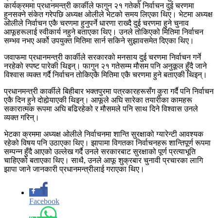
कार्यक्रममा प्रधानमन्त्री कार्कीले फागुन २१ गतेको निर्वाचन दुई चरणमा
हुनसक्ने संकेत गरेपछि अध्यक्ष ओलीले भेटको समय लिएका थिए। भेटमा अध्यक्ष
ओलीले निर्वाचन एकै चरणमा हुनुपर्ने धारणा राख्दै दुई चरणमा हुने चुनाव
आफूहरूलाई स्वीकार्य नहुने बताएका थिए। उनले तोकिएको मितिमा निर्वाचन
सम्भव नभए अर्को उपयुक्त मितिमा सार्न सकिने सुझावसमेत दिएका थिए।
जवाफमा प्रधानमन्त्री कार्कीले सरकारको मनसाय दुई चरणमा निर्वाचन गर्ने
नरहेको स्पष्ट पारेकी थिइन्। फागुन २१ गतेसम्म मौसम पनि अनुकूल हुँदै जाने
विश्वास व्यक्त गर्दै निर्वाचन तोकिएकै मितिमा एकै चरणमा हुने बताएकी थिइन्।
प्रधानमन्त्री कार्कीले बिहीबार भक्तपुरमा पत्रकारहरूसँग कुरा गर्दै पनि निर्वाचन
एकै दिन हुने दोहोर्‍याएकी थिइन्। आफूले अघि सारेका तयारीका कामहरू
सकारात्मक रूपमा अघि बढिरहेको र मौसमले पनि साथ दिने विश्वास उनले
व्यक्त गरिन्।
भेटका क्रममा अध्यक्ष ओलीले निर्वाचनमा शान्ति सुरक्षाको ग्यारेन्टी आवश्यक
रहेको विषय पनि उठाएका थिए। झापामा विगतका निर्वाचनहरू शान्तिपूर्ण रूपमा
सम्पन्न हुँदै आएको उल्लेख गर्दै उनले सरकारबाट सुरक्षाको पूर्ण प्रत्याभूति
चाहिएको बताएका थिए। साथै, उनले आफू शुक्रबार चुनावी प्रचारका लागि
झापा जाने जानकारी प्रधानमन्त्रीलाई गराएका थिए।
Facebook