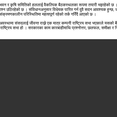
भा भवन र कृषि समितिको हललाई वैकल्पिक बैठकस्थलका रूपमा तयारी भइरहेको छ ।
्न उठिरहेको छ । संविधानअनुसार विधेयक पारित गर्न दुवै सदन आवश्यक हुन्छ, जस
 संक्रमणकालीन परिस्थितिमा महत्वपूर्ण रहेको तर्क गरिँदै आएको छ ।
स्थामा संसदलाई जीवन्त राख्ने एक मात्र कम्पनी राष्ट्रिय सभा भएकाले यसको
 राष्ट्रिय सभा हो । सरकारका काम कारबाहीमाथि प्रश्नोत्तर, छलफल, समीक्षा र नि