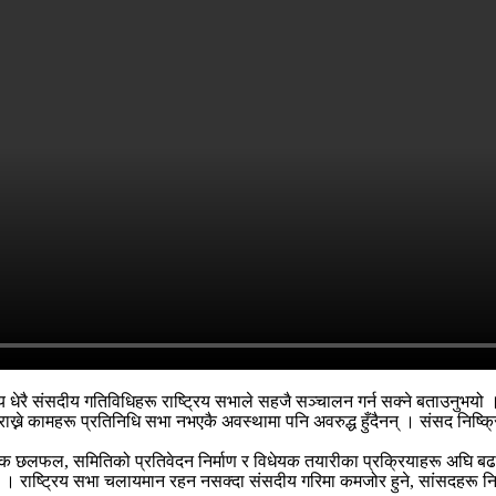
न्य धेरै संसदीय गतिविधिहरू राष्ट्रिय सभाले सहजै सञ्चालन गर्न सक्ने बताउन
े कामहरू प्रतिनिधि सभा नभएकै अवस्थामा पनि अवरुद्ध हुँदैनन् । संसद निष्क्
म्भिक छलफल, समितिको प्रतिवेदन निर्माण र विधेयक तयारीका प्रक्रियाहरू अघि 
। राष्ट्रिय सभा चलायमान रहन नसक्दा संसदीय गरिमा कमजोर हुने, सांसदहरू निष्