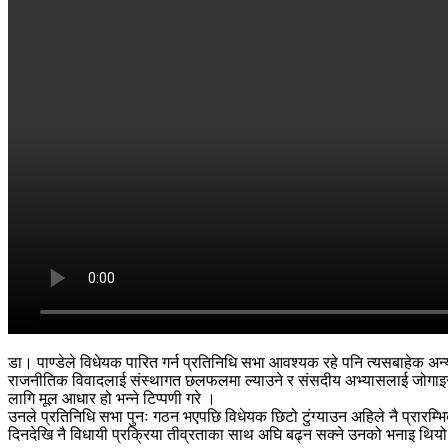
डा। पाण्डेले विधेयक पारित गर्न प्रतिनिधि सभा आवश्यक रहे पनि त्यसबाहेक अ
राजनीतिक विवादलाई संस्थागत छलफलमा ल्याउने र संसदीय अभ्यासलाई जोगाइराख्न
लागि मूल आधार हो भन्ने टिप्पणी गरे ।
उनले प्रतिनिधि सभा पुनः गठन भएपछि विधेयक छिटो टुंग्याउन अहिले नै प्रार
दिनदेखि नै विधायी प्रक्रिया तीव्रताका साथ अघि बढ्न सक्ने उनको भनाइ थियो 