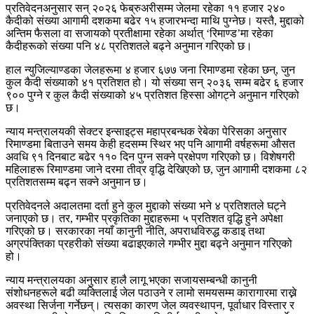
प्रतिवेदनअनुसार सन् २०२६ फेब्रुअरीसम्म जेलमा रहेका ११ हजार २४०
कैदीको संख्या आगामी दशकमा बढेर १५ हजारभन्दा माथि पुग्नेछ। यस्तै, मुद्दाको
अन्तिम फैसला वा सजायको प्रतीक्षामा रहेका अर्थात् ‘रिमाण्ड’मा रहेका
कैदीहरूको संख्या पनि ४८ प्रतिशतले बढ्ने अनुमान गरिएको छ।
हाल न्युजिल्याण्डका जेलहरूमा ४ हजार ६७७ जना रिमाण्डमा रहेका छन्, जुन
कुल कैदी संख्याको ४१ प्रतिशत हो। यो संख्या सन् २०३६ सम्म बढेर ६ हजार
९०० पुग्ने र कुल कैदी संख्याको ४५ प्रतिशत हिस्सा ओगट्ने अनुमान गरिएको
छ।
न्याय मन्त्रालयकी सेक्टर इन्साइट्स महाप्रबन्धक रेबेका पेरिसका अनुसार
रिमाण्डमा बिताउने समय केही हदसम्म स्थिर भए पनि आगामी वर्षहरूमा औसत
अवधि ९१ दिनबाट बढेर ११० दिन पुग्न सक्ने प्रक्षेपण गरिएको छ। विशेषगरी
महिलाहरू रिमाण्डमा जाने दरमा तीव्र वृद्धि देखिएको छ, जुन आगामी दशकमा ८२
प्रतिशतसम्म बढ्न सक्ने अनुमान छ।
प्रतिवेदनले अदालतमा दर्ता हुने कुल मुद्दाको संख्या भने ४ प्रतिशतले घट्ने
जनाएको छ। तर, गम्भीर प्रकृतिका मुद्दाहरूमा ५ प्रतिशत वृद्धि हुने अपेक्षा
गरिएको छ। सरकारका नयाँ कानुनी नीति, अपराधविरुद्ध कडाइ तथा
अग्रपंक्तिका प्रहरीको संख्या बढाइएकाले गम्भीर मुद्दा बढ्ने अनुमान गरिएको
हो।
न्याय मन्त्रालयका अनुसार हालै लागू भएका सजायसम्बन्धी कानुनी
संशोधनहरूले बढी व्यक्तिलाई जेल पठाउने र लामो समयसम्म कारागारमा राख्ने
अवस्था सिर्जना गर्नेछन्। त्यसका कारण जेल व्यवस्थापन, पूर्वाधार विस्तार र