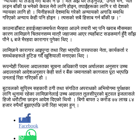
‘न्यायको यो लडाइँ मेरो बाँकी नै छ । मैले अझै धेरै लड्नुपर्छ,’ उनले भने, ‘मैले
लड्न बाँकी छ भनेको केवल मेरो लागि होइन, तपाईंहरूका लागि र यो देशको
न्यायका लागि हो । यिनीहरूले देशमाथि गरेको अन्यायको अगाडि ममाथि
गरिएको अन्याय केही पनि होइन । त्यसको सबै हिसाब गर्न बाँकी छ ।’
काठमाडौंबाट हवाईजहाजमार्फत भैरहवा आउने तयारी भए पनि खराब मौसमका
कारण लामिछाने चितवनसम्म मात्रै जहाजमा आएर त्यहाँबाट सडकमार्ग हुँदै साँझ
पौने ६ बजे भैरहवा कारागार पुगेका थिए ।
लामिछाने कारागार आइपुग्दा तथा रिहा भएपछि रास्वपाका नेता, कार्यकर्ता र
समर्थकहरूले हुटिङ गर्दै खुशियाली मनाएका थिए ।
रूपन्देही जिल्ला अदालतका सूचना अधिकारी पदम अर्यालका अनुसार उच्च
अदालतको आदेशअनुसार केही सर्त र बैंक जमानतको कागजात पूरा भएपछि
उनलाई रिहा गरिएको हो ।
बुटवलको सुप्रिम सहकारी ठगी तथा संगठित अपराधको अभियोगमा पुर्पक्षका
लागि थुनामा रहेका लामिछानेलाई उच्च अदालत तुलसीपुरको बुटवल इजलासले
हिजो धरौटीमा छाड्न आदेश दिएको थियो । बिगो बापत २ करोड ७४ लाख ८४
हजार रुपैयाँ बुझाएपछि उनी रिहा भएका हुन् ।
Facebook