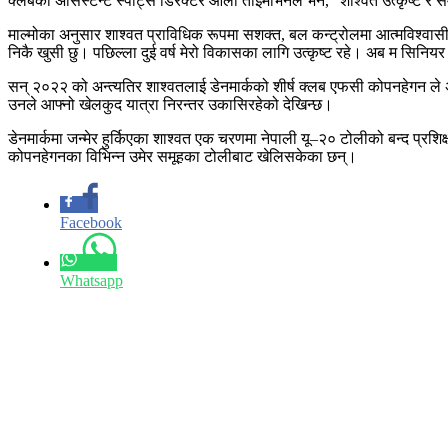
क्लबका असिस्टेन्ट स्पोर्ट्स डिरेक्टर ओला तोइमोभेनले भने, “शाश्वत उत्कृष्ट
माल्मोका अनुसार शाश्वत प्राविधिक रूपमा सशक्त, बल कन्ट्रोलमा आत्मविश्वासी र
निकै खुसी छु। पछिल्ला दुई वर्ष मेरो विकासका लागि उत्कृष्ट रहे। अब म सिनियर फ
सन् २०२२ को अन्त्यतिर शाश्वतलाई डेनमार्कको शीर्ष क्लब एफसी कोपनहेगन ले 
उनले आफ्नो खेलकुद यात्रा निरन्तर उकासिरहेको देखिन्छ।
डेनमार्कमा जन्मेर हुर्किएका शाश्वत एक चरणमा नेपाली यू–२० टोलीको बन्द प्
कोपनहेगनका विभिन्न उमेर समूहका टोलीबाट खेलिसकेका छन्।
Facebook
Whatsapp