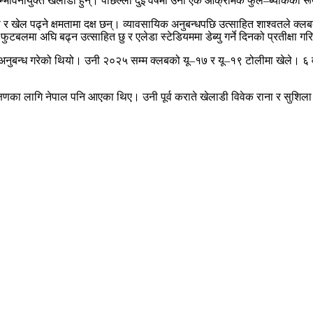
 र सम्भावनायुक्त खेलाडी हुन्। पछिल्ला दुई वर्षमा उनी एक आक्रामक फुल–ब्याकक
 खेल पढ्ने क्षमतामा दक्ष छन्। व्यावसायिक अनुबन्धपछि उत्साहित शाश्वतले क्लबको 
ुटबलमा अघि बढ्न उत्साहित छु र एलेडा स्टेडियममा डेब्यु गर्ने दिनको प्रतीक्षा गर
अनुबन्ध गरेको थियो। उनी २०२५ सम्म क्लबको यू–१७ र यू–१९ टोलीमा खेले। ६ वर्
रशिक्षणका लागि नेपाल पनि आएका थिए। उनी पूर्व कराते खेलाडी विवेक राना र सुश