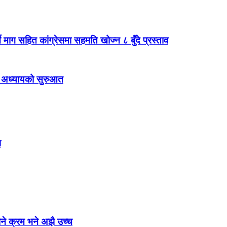
े माग सहित कांग्रेसमा सहमति खोज्न ८ बुँदे प्रस्ताव
ाँ अध्यायको सुरुआत
प
िने क्रम भने अझै उच्च