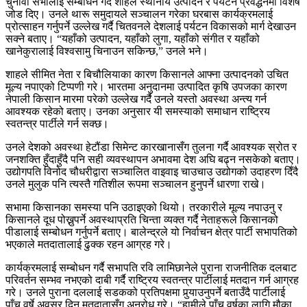
चुनावी सभालाई सम्बोधन गर्दै शाहले स्थानीय उत्पादन र पर्यटन प्रवर्द्धनमा विशेष
जोड दिए। उनले थारू समुदायले सञ्चालन गरेका घरबास कार्यक्रमलाई
प्रोत्साहन गर्नुपर्ने उल्लेख गर्दै चितवनले देशलाई पर्यटन विकासको मार्ग देखाउन
सक्ने बताए। “यहाँको उत्पादन, यहाँको लुगा, यहाँको संगीत र यहाँको
खानेकुरालाई विश्वसामु चिनाउन सकिन्छ,” उनले भने।
शाहले सीमित नेता र बिचौलियाका कारण किसानले आफ्ना उत्पादनको उचित
मूल्य नपाएको टिप्पणी गरे। भारतमा अनुदानमा उत्पादित कृषि उपजका कारण
नेपाली किसान मारमा परेको उल्लेख गर्दै उनले यस्तो अवस्था अन्त्य गर्न
आवश्यक रहेको बताए। उनका अनुसार यी समस्याको समाधान राष्ट्रिय
स्वतन्त्र पार्टीले गर्न सक्छ।
उनले देशको अवस्था हेटौंडा सिमेन्ट कारखानासँग तुलना गर्दै आवश्यक स्रोत र
जनशक्ति हुँदाहुँदै पनि सही व्यवस्थापन अभावमा देश अघि बढ्न नसकेको बताए।
उद्योगपति विनोद चौधरीद्वारा सञ्चालित वाइवाइ चाउचाउ उद्योगको उदाहरण दिँदै
उनले मुलुक पनि त्यस्तै गतिशील रूपमा सञ्चालन हुनुपर्ने धारणा राखे।
सभामा किसानका समस्या पनि उठाइएको थियो। तरकारीले मूल्य नपाउनु र
किसानले दूध पोख्नुपर्ने अवस्थाप्रति चिन्ता व्यक्त गर्दै नेताहरूले किसानको
पीडालाई सम्बोधन गर्नुपर्ने बताए। बालेन्द्रले यो निर्वाचन क्षेत्र पार्टी सभापतिको
भएकाले मतदातालाई ढुक्क रहन आग्रह गरे।
कार्यक्रमलाई सम्बोधन गर्दै सभापति रवि लामिछानेले पुराना राजनीतिक दलबाट
परिवर्तन सम्भव नभएको दाबी गर्दै राष्ट्रिय स्वतन्त्र पार्टीलाई मतदान गर्न आग्रह
गरे। उनले पुराना दललाई सडकको प्रतिपक्षमा पुर्‍याउनुपर्ने बताउँदै पार्टीलाई
पाँच वर्षे अवसर दिन मतदातासँग अनुरोध गरे। “हामीले पाँच वर्षका लागि मौका