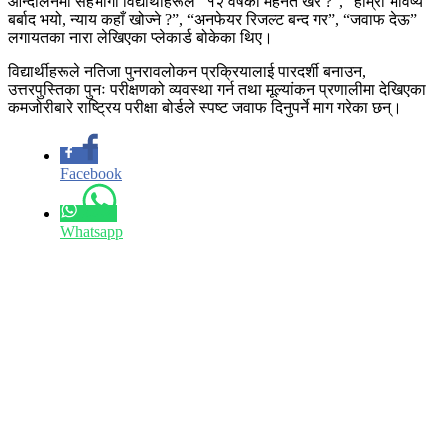
आन्दोलनमा सहभागी विद्यार्थीहरूले “१२ वर्षको मेहनत खेर ?”, “हाम्रो भविष्य
बर्बाद भयो, न्याय कहाँ खोज्ने ?”, “अनफेयर रिजल्ट बन्द गर”, “जवाफ देऊ”
लगायतका नारा लेखिएका प्लेकार्ड बोकेका थिए।
विद्यार्थीहरूले नतिजा पुनरावलोकन प्रक्रियालाई पारदर्शी बनाउन,
उत्तरपुस्तिका पुनः परीक्षणको व्यवस्था गर्न तथा मूल्यांकन प्रणालीमा देखिएका
कमजोरीबारे राष्ट्रिय परीक्षा बोर्डले स्पष्ट जवाफ दिनुपर्ने माग गरेका छन्।
Facebook
Whatsapp