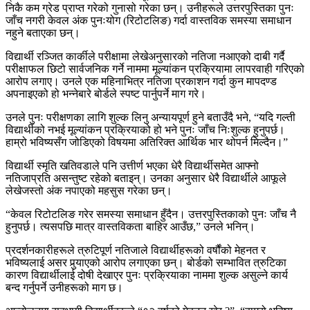
निकै कम ग्रेड प्राप्त गरेको गुनासो गरेका छन्। उनीहरूले उत्तरपुस्तिका पुनः
जाँच नगरी केवल अंक पुनःयोग (रिटोटलिङ) गर्दा वास्तविक समस्या समाधान
नहुने बताएका छन्।
विद्यार्थी रञ्जित कार्कीले परीक्षामा लेखेअनुसारको नतिजा नआएको दाबी गर्दै
परीक्षाफल छिटो सार्वजनिक गर्ने नाममा मूल्यांकन प्रक्रियामा लापरवाही गरिएको
आरोप लगाए। उनले एक महिनाभित्र नतिजा प्रकाशन गर्दा कुन मापदण्ड
अपनाइएको हो भन्नेबारे बोर्डले स्पष्ट पार्नुपर्ने माग गरे।
उनले पुनः परीक्षणका लागि शुल्क लिनु अन्यायपूर्ण हुने बताउँदै भने, “यदि गल्ती
विद्यार्थीको नभई मूल्यांकन प्रक्रियाको हो भने पुनः जाँच निःशुल्क हुनुपर्छ।
हाम्रो भविष्यसँग जोडिएको विषयमा अतिरिक्त आर्थिक भार थोपर्न मिल्दैन।”
विद्यार्थी स्मृति खतिवडाले पनि उत्तीर्ण भएका धेरै विद्यार्थीसमेत आफ्नो
नतिजाप्रति असन्तुष्ट रहेको बताइन्। उनका अनुसार धेरै विद्यार्थीले आफूले
लेखेजस्तो अंक नपाएको महसुस गरेका छन्।
“केवल रिटोटलिङ गरेर समस्या समाधान हुँदैन। उत्तरपुस्तिकाको पुनः जाँच नै
हुनुपर्छ। त्यसपछि मात्र वास्तविकता बाहिर आउँछ,” उनले भनिन्।
प्रदर्शनकारीहरूले त्रुटिपूर्ण नतिजाले विद्यार्थीहरूको वर्षौंको मेहनत र
भविष्यलाई असर पुर्‍याएको आरोप लगाएका छन्। बोर्डको सम्भावित त्रुटिका
कारण विद्यार्थीलाई दोषी देखाएर पुनः प्रक्रियाका नाममा शुल्क असुल्ने कार्य
बन्द गर्नुपर्ने उनीहरूको माग छ।