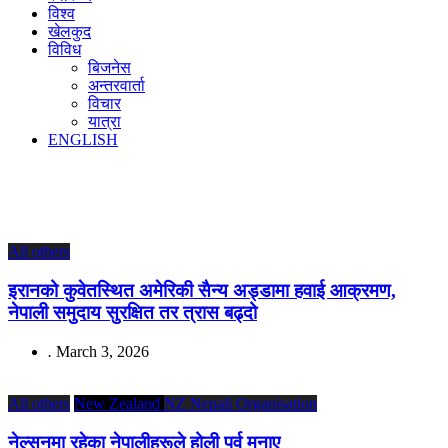
विश्व
खेलकुद
विविध
बिजनेस
अन्तरवार्ता
विचार
यात्रा
ENGLISH
All others
इरानको कुवेतस्थित अमेरिकी सैन्य अड्डामा हवाई आक्रमण,
नेपाली समुदाय सुरक्षित तर त्रास बढ्दो
.
March 3, 2026
All others
New Zealand
NZ Nepali Organisation
नेल्सनमा रहेका नेपालीहरूले होली पर्व मनाए