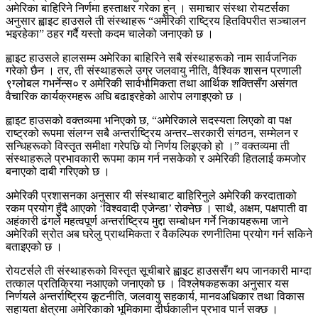
अमेरिका बाहिरिने निर्णमा हस्ताक्षर गरेका हुन् । समाचार संस्था रोयटर्सका
अनुसार ह्वाइट हाउसले ती संस्थाहरू “अमेरिकी राष्ट्रिय हितविपरीत सञ्चालन
भइरहेका” ठहर गर्दै यस्तो कदम चालेको जनाएको छ ।
ह्वाइट हाउसले हालसम्म अमेरिका बाहिरिने सबै संस्थाहरूको नाम सार्वजनिक
गरेको छैन । तर, ती संस्थाहरूले उग्र जलवायु नीति, वैश्विक शासन प्रणाली
९ग्लोबल गभर्नेन्स० र अमेरिकी सार्वभौमिकता तथा आर्थिक शक्तिसँग असंगत
वैचारिक कार्यक्रमहरू अघि बढाइरहेको आरोप लगाइएको छ ।
ह्वाइट हाउसको वक्तव्यमा भनिएको छ, “अमेरिकाले सदस्यता लिएको वा पक्ष
राष्ट्रको रूपमा संलग्न सबै अन्तर्राष्ट्रिय अन्तर–सरकारी संगठन, सम्मेलन र
सन्धिहरूको विस्तृत समीक्षा गरेपछि यो निर्णय लिइएको हो ।” वक्तव्यमा ती
संस्थाहरूले प्रभावकारी रूपमा काम गर्न नसकेको र अमेरिकी हितलाई कमजोर
बनाएको दाबी गरिएको छ ।
अमेरिकी प्रशासनका अनुसार यी संस्थाबाट बाहिरिनुले अमेरिकी करदाताको
रकम प्रयोग हुँदै आएको ‘विश्ववादी एजेन्डा’ रोक्नेछ । साथै, अक्षम, पक्षपाती वा
अहंकारी ढंगले महत्वपूर्ण अन्तर्राष्ट्रिय मुद्दा सम्बोधन गर्ने निकायहरूमा जाने
अमेरिकी स्रोत अब घरेलु प्राथमिकता र वैकल्पिक रणनीतिमा प्रयोग गर्न सकिने
बताइएको छ ।
रोयटर्सले ती संस्थाहरूको विस्तृत सूचीबारे ह्वाइट हाउससँग थप जानकारी माग्दा
तत्काल प्रतिक्रिया नआएको जनाएको छ । विश्लेषकहरूका अनुसार यस
निर्णयले अन्तर्राष्ट्रिय कूटनीति, जलवायु सहकार्य, मानवअधिकार तथा विकास
सहायता क्षेत्रमा अमेरिकाको भूमिकामा दीर्घकालीन प्रभाव पार्न सक्छ ।