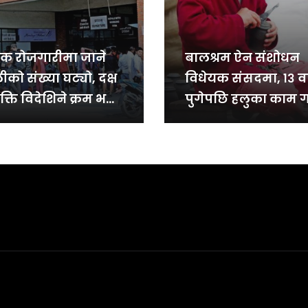
िक रोजगारीमा जाने
बालश्रम ऐन संशोधन
ीको संख्या घट्यो, दक्ष
विधेयक संसदमा, १३ वर
ति विदेशिने क्रम भने
पुगेपछि हलुका काम ग
च्च
पाउने प्रस्ताव