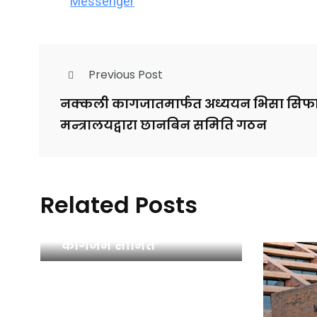
Messenger
Previous Post
नक्कली कागजातमार्फत अध्ययन भिसा सिफारि
मन्त्रालयद्वारा छानबिन समिति गठन
Related Posts
‘फ्री भिसा–फ्री टिकट’ नीति
कागजमै सीमित’