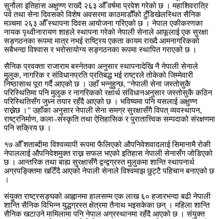
सुनौला इतिहास अक्षुण्ण राख्दै २६३ औँ वर्षमा प्रवेश गरेको छ । महाशिवरात्रि
पर्व तथा सेना दिवसको विशेष अवसरमा काठमाडौँको टुँडिखेलस्थित सैनिक
मञ्चमा २६३ औँ स्थापना दिवस आयोजना गरिएको छ । नेपाल एकीकरणका
नायक पृथ्वीनारायण शाहले स्थापना गरेको नेपाली सेनाले आफूलाई एक सुरक्षा
सङ्गठनका रूपमा मात्र नभई राष्ट्रिय एकता कायम राख्दै आमनागरिकको
सबैभन्दा विश्वास र भरोसायोग्य सङ्गठनका रूपमा स्थापित गराएको छ ।
सैनिक प्रवक्ता राजाराम बस्नेतका अनुसार स्थापनादेखि नै नेपाली सेनाले
मुलुक, नागरिक र संविधानप्रति प्रतिबद्ध भई राष्ट्रले तोकेको जिम्मेवारी
निष्ठासाथ पूरा गर्दै आएको छ । उहाँ भन्नुहुन्छ, “नेपाली सेना जस्तोसुकै
परिस्थितिमा पनि मुलुक र नागरिकको रक्षार्थ संविधानअनुसार जस्तोसुकै कठिन
परिस्थितिसँग जुध्न तयार रहँदै आएको छ । भविष्यमा पनि यसलाई अक्षुण्ण
राख्नेछ ।” उहाँका अनुसार नेपाली सेना समग्र सुरक्षासँगै विपत् व्यवस्थापन,
राष्ट्रनिर्माण, कला–संस्कृति तथा ऐतिहासिक र पुरातात्त्विक सम्पदाको संरक्षणमा
पनि सक्रिय छ ।
१७ औँ शताब्दीमा विश्वव्यापी रूपमा फैलिएको औपनिवेशवादलाई सिमानामै रोकी
नेपाललाई औपनिवेशमुक्त राख्न सफल भएको इतिहास नेपाली सेनासँग जोडिएको
छ । आन्तरिक तथा बाह्य सुरक्षासँगै द्वन्द्वग्रस्त मुलुकमा शान्ति स्थापनार्थ
अग्रपङ्क्तिमा खटिँदै आएको नेपाली सेनाले विश्वमाझ छुट्टै पहिचान बनाएको छ
।
संयुक्त राष्ट्रसङ्घको आह्वानमा हालसम्म एक लाख ६० हजारभन्दा बढी नेपाली
शान्ति सैनिक विभिन्न युद्धग्रस्त क्षेत्रमा तैनाथ भइसकेका छन् । महिला शान्ति
सैनिक खटाउने मामिलामा पनि नेपाल अग्रस्थानमा रहँदै आएको छ । संयुक्त