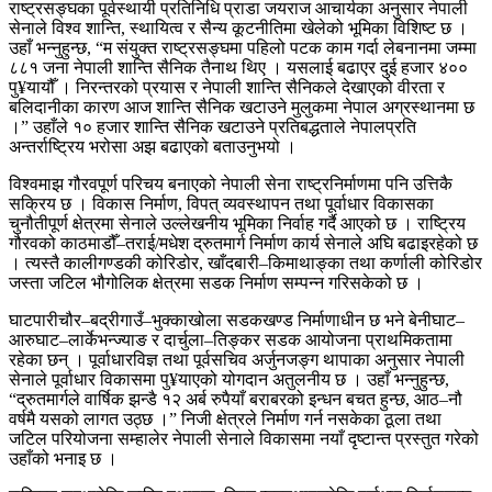
राष्ट्रसङ्घका पूर्वस्थायी प्रतिनिधि प्राडा जयराज आचार्यका अनुसार नेपाली
सेनाले विश्व शान्ति, स्थायित्व र सैन्य कूटनीतिमा खेलेको भूमिका विशिष्ट छ ।
उहाँ भन्नुहुन्छ, “म संयुक्त राष्ट्रसङ्घमा पहिलो पटक काम गर्दा लेबनानमा जम्मा
८८१ जना नेपाली शान्ति सैनिक तैनाथ थिए । यसलाई बढाएर दुई हजार ४००
पु¥यायौँ । निरन्तरको प्रयास र नेपाली शान्ति सैनिकले देखाएको वीरता र
बलिदानीका कारण आज शान्ति सैनिक खटाउने मुलुकमा नेपाल अग्रस्थानमा छ
।” उहाँले १० हजार शान्ति सैनिक खटाउने प्रतिबद्धताले नेपालप्रति
अन्तर्राष्ट्रिय भरोसा अझ बढाएको बताउनुभयो ।
विश्वमाझ गौरवपूर्ण परिचय बनाएको नेपाली सेना राष्ट्रनिर्माणमा पनि उत्तिकै
सक्रिय छ । विकास निर्माण, विपत् व्यवस्थापन तथा पूर्वाधार विकासका
चुनौतीपूर्ण क्षेत्रमा सेनाले उल्लेखनीय भूमिका निर्वाह गर्दै आएको छ । राष्ट्रिय
गौरवको काठमाडौँ–तराई/मधेश द्रुतमार्ग निर्माण कार्य सेनाले अघि बढाइरहेको छ
। त्यस्तै कालीगण्डकी कोरिडोर, खाँदबारी–किमाथाङ्का तथा कर्णाली कोरिडोर
जस्ता जटिल भौगोलिक क्षेत्रमा सडक निर्माण सम्पन्न गरिसकेको छ ।
घाटपारीचौर–बद्रीगाउँ–भुक्काखोला सडकखण्ड निर्माणाधीन छ भने बेनीघाट–
आरुघाट–लार्केभन्ज्याङ र दार्चुला–तिङ्कर सडक आयोजना प्राथमिकतामा
रहेका छन् । पूर्वाधारविज्ञ तथा पूर्वसचिव अर्जुनजङ्ग थापाका अनुसार नेपाली
सेनाले पूर्वाधार विकासमा पु¥याएको योगदान अतुलनीय छ । उहाँ भन्नुहुन्छ,
“द्रुतमार्गले वार्षिक झन्डै १२ अर्ब रुपैयाँ बराबरको इन्धन बचत हुन्छ, आठ–नौ
वर्षमै यसको लागत उठ्छ ।” निजी क्षेत्रले निर्माण गर्न नसकेका ठूला तथा
जटिल परियोजना सम्हालेर नेपाली सेनाले विकासमा नयाँ दृष्टान्त प्रस्तुत गरेको
उहाँको भनाइ छ ।