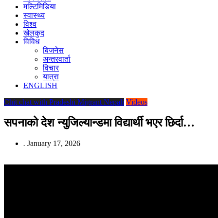
मल्टिमिडिया
स्वास्थ्य
विश्व
खेलकुद
विविध
बिजनेस
अन्तरवार्ता
विचार
यात्रा
ENGLISH
Chit chat with Pradeshi Migrant Nepali
Videos
सपनाको देश न्युजिल्यान्डमा विद्यार्थी भएर छिर्दा…
.
January 17, 2026