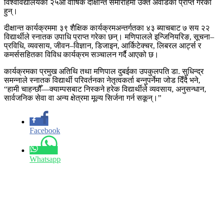
विश्वविद्यालयको २५औँ वार्षिक दीक्षान्त समारोहमा उक्त अवार्डका प्राप्त गरेका
हुन्।
दीक्षान्त कार्यक्रममा ३९ शैक्षिक कार्यक्रमअन्तर्गतका ४३ ब्याचबाट ७ सय २२
विद्यार्थीले स्नातक उपाधि प्राप्त गरेका छन्। मणिपालले इन्जिनियरिङ, सूचना–
प्रविधि, व्यवसाय, जीवन–विज्ञान, डिजाइन, आर्किटेक्चर, लिबरल आर्ट्स र
कमर्ससहितका विविध कार्यक्रम सञ्चालन गर्दै आएको छ।
कार्यक्रमका प्रमुख अतिथि तथा मणिपाल दुबईका उपकुलपति डा. सुधिन्द्र
समन्नाले स्नातक विद्यार्थी परिवर्तनका नेतृत्वकर्ता बन्नुपर्नेमा जोड दिँदै भने,
“हामी चाहन्छौँ—क्याम्पसबाट निस्कने हरेक विद्यार्थीले व्यवसाय, अनुसन्धान,
सार्वजनिक सेवा वा अन्य क्षेत्रमा मूल्य सिर्जना गर्न सकून्।”
Facebook
Whatsapp