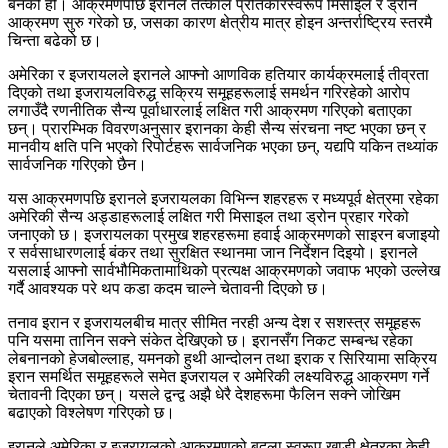
बनेको हो। आक्रमणपछि इरानले तत्काल प्रतिकारस्वरूप मिसाइल र ड्रोन
आक्रमण सुरु गरेको छ, जसका कारण क्षेत्रीय मात्र होइन अन्तर्राष्ट्रिय स्तरमै
चिन्ता बढेको छ।
अमेरिका र इजरायलले इरानले आफ्नो आणविक हतियार कार्यक्रमलाई तीव्रता
दिएको तथा इजरायलविरुद्ध सक्रिय समूहहरूलाई समर्थन गरिरहेको आरोप
लगाउँदै रणनीतिक सैन्य पूर्वाधारलाई लक्षित गरी आक्रमण गरिएको बताएका
छन्। प्रारम्भिक विवरणअनुसार इरानका केही सैन्य संरचना नष्ट भएका छन् र
मानवीय क्षति पनि भएको रिपोर्टहरू सार्वजनिक भएका छन्, यद्यपि यकिन तथ्यांक
सार्वजनिक गरिएको छैन।
यस आक्रमणपछि इरानले इजरायलका विभिन्न शहरहरू र मध्यपूर्व क्षेत्रमा रहेका
अमेरिकी सैन्य अड्डाहरूलाई लक्षित गरी मिसाइल तथा ड्रोन प्रहार गरेको
जनाएको छ। इजरायलका प्रमुख शहरहरूमा हवाई आक्रमणको साइरन बजाइयो
र सर्वसाधारणलाई बंकर तथा सुरक्षित स्थानमा जान निर्देशन दिइयो। इरानले
यसलाई आफ्नो सार्वभौमिकतामाथिको प्रत्यक्ष आक्रमणको जवाफ भएको उल्लेख
गर्दै आवश्यक परे थप कडा कदम चाल्ने चेतावनी दिएको छ।
तनाव इरान र इजरायलबीच मात्र सीमित नरही अन्य देश र सशस्त्र समूहहरू
पनि यसमा तानिन सक्ने संकेत देखिएको छ। इरानसँग निकट सम्बन्ध रहेका
लेबनानको हेजबोल्लाह, यमनको हुथी आन्दोलन तथा इराक र सिरियामा सक्रिय
इरान समर्थित समूहहरूले समेत इजरायल र अमेरिकी लक्ष्यविरुद्ध आक्रमण गर्ने
चेतावनी दिएका छन्। यसले द्वन्द्व अझै धेरै देशहरूमा फैलिन सक्ने जोखिम
बढाएको विश्लेषण गरिएको छ।
इरानले अमेरिका र इजरायलको आक्रमणको बदला स्वरूप खाडी क्षेत्रका केही