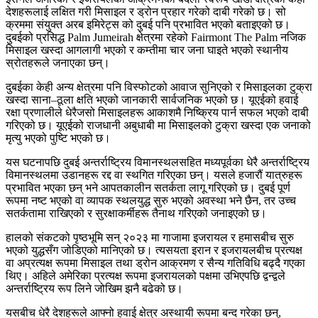
देशहरूलाई लक्षित गरी मिसाइल र ड्रोन प्रहार गरेको दाबी गरेको छ। सो
क्रममा संयुक्त अरब इमिरेट्स को दुबई पनि प्रभावित भएको बताइएको छ।
दुबईको प्रसिद्ध Palm Jumeirah क्षेत्रमा रहेको Fairmont The Palm नजिक
मिसाइल खस्दा आगलागी भएको र कम्तीमा चार जना घाइते भएको स्थानीय
स्रोतहरूले जनाएका छन्।
दुबईका केही अन्य क्षेत्रमा पनि विस्फोटको आवाज सुनिएको र मिसाइलका टुक्रा
खस्दा साना–ठूला क्षति भएको जानकारी सार्वजनिक भएको छ। यूएईको हवाई
रक्षा प्रणालीले धेरैजसो मिसाइलहरू आकाशमै निष्क्रिय पार्न सफल भएको दाबी
गरिएको छ। यूएईको राजधानी अबुधाबी मा मिसाइलको टुक्रा खस्दा एक जनाको
मृत्यु भएको पुष्टि भएको छ।
यस घटनापछि दुबई अन्तर्राष्ट्रिय विमानस्थलसहित मध्यपूर्वका धेरै अन्तर्राष्ट्रिय
विमानस्थलमा उडानहरू रद्द वा स्थगित गरिएका छन्। यसले हजारौं यात्रुहरू
प्रभावित भएका छन् भने आपतकालीन सतर्कता लागू गरिएको छ। दुबई पूर्ण
रूपमा नष्ट भएको वा व्यापक स्थलयुद्ध सुरु भएको अवस्था भने छैन, तर उच्च
सतर्कतामा राखिएको र सुरक्षाकर्मीहरू तैनाथ गरिएको जनाइएको छ।
हालको संकटको पृष्ठभूमि सन् २०२३ मा गाजामा इजरायल र हमासबीच सुरु
भएको युद्धसँग जोडिएको मानिएको छ। त्यसयता इरान र इजरायलबीच प्रत्यक्ष
वा अप्रत्यक्ष रूपमा मिसाइल तथा ड्रोन आक्रमण र सैन्य गतिविधि बढ्दै गएका
थिए। अहिले अमेरिका प्रत्यक्ष रूपमा इजरायलको पक्षमा उभिएपछि द्वन्द्वले
अन्तर्राष्ट्रिय रूप लिने जोखिम झनै बढेको छ।
यसबीच धेरै देशहरूले आफ्नो हवाई क्षेत्र अस्थायी रूपमा बन्द गरेका छन्,