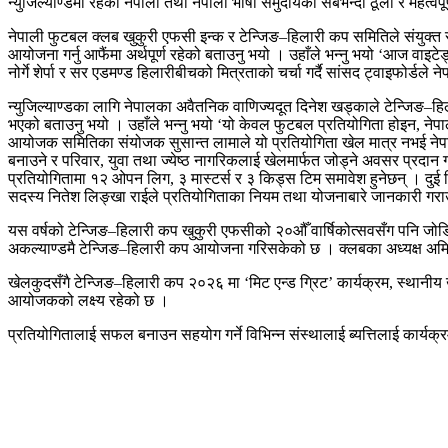
न्युजिल्याण्डमा रहेका नेपाली तथा नेपाली भाषी समुदायको सबैभन्दा ठूलो र महत्व
नेपाली फुटबल क्लब खुकुरी एफसी इन्क र टेन्जिङ–हिलारी कप समितिले संयुक्त रुप
आयोजना गर्नु आफैंमा अर्थपूर्ण रहेको बताउनु भयो । उहाँले भन्नु भयो ‘आज वाइटेङ्ग
नोर्गे शेर्पा र सर एडमण्ड हिलारीबीचको मित्रताको चर्चा गर्दै सांसद ट्वाइफोर्डले 
न्युजिल्याण्डका लागि नेपालका अवैतनिक वाणिज्यदूत दिनेश खड्काले टेन्जिङ–ह
भएको बताउनु भयो । उहाँले भन्नु भयो ‘यो केवल फुटबल प्रतियोगिता होइन, नेपा
आयोजक समितिका संयोजक सुसान्त लामाले यो प्रतियोगिता खेल मात्र नभई नेपाली 
बनाउने र परिवार, युवा तथा ज्येष्ठ नागरिकलाई खेलमार्फत जोड्ने अवसर प्रदान 
प्रतियोगितामा १२ ओपन लिग, ३ मास्टर्स र ३ किड्स टिम समावेश हुनेछन् । दु
सदस्य नितेश लिङ्खा राईले प्रतियोगिताका नियम तथा योजनाबारे जानकारी गर
यस वर्षको टेन्जिङ–हिलारी कप खुकुरी एफसीको २०औँ वार्षिकोत्सवसँग पनि जो
अकल्याण्डमै टेन्जिङ–हिलारी कप आयोजना गरिसकेको छ । क्लबका अध्यक्ष अमि
खेलकुदसँगै टेन्जिङ–हिलारी कप २०२६ मा ‘मिट एन्ड ग्रिट’ कार्यक्रम, स्थानीय 
आयोजकको लक्ष्य रहेको छ ।
प्रतियोगितालाई सफल बनाउन सहयोग गर्ने विभिन्न संस्थालाई ब्यत्तिलाई कार्यक