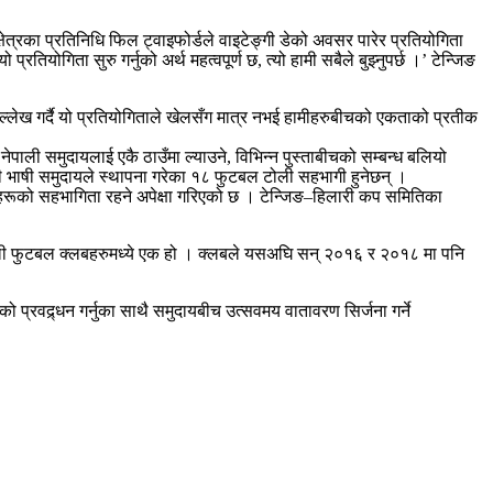
षेत्रका प्रतिनिधि फिल ट्वाइफोर्डले वाइटेङ्गी डेको अवसर पारेर प्रतियोगिता
ियोगिता सुरु गर्नुको अर्थ महत्वपूर्ण छ, त्यो हामी सबैले बुझ्नुपर्छ ।’ टेन्जिङ
्लेख गर्दै यो प्रतियोगिताले खेलसँग मात्र नभई हामीहरुबीचको एकताको प्रतीक
ाली समुदायलाई एकै ठाउँमा ल्याउने, विभिन्न पुस्ताबीचको सम्बन्ध बलियो
ाली भाषी समुदायले स्थापना गरेका १८ फुटबल टोली सहभागी हुनेछन् ।
कहरूको सहभागिता रहने अपेक्षा गरिएको छ । टेन्जिङ–हिलारी कप समितिका
ेपाली फुटबल क्लबहरुमध्ये एक हो । क्लबले यसअघि सन् २०१६ र २०१८ मा पनि
प्रवद्र्धन गर्नुका साथै समुदायबीच उत्सवमय वातावरण सिर्जना गर्ने