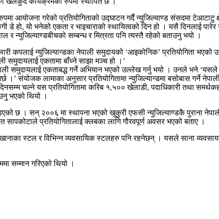
पूर्ण खेलकुद कार्यक्रमका रुपमा स्थापित छ ।
मा आयोजना गरेको प्रतियोगिताको उद्घाटन गर्दै न्युजिल्याण्ड संसदमा टेआटाटु क्
ी डे हो, यो भनेको एकता र भाइचाराको स्थायित्वको दिन हो । यसै दिनलाई पारेर यो प्रत
नेपाल र न्युजिल्याण्डबीचको सम्बन्ध र मित्रता पनि त्यस्तै रहेको बताउनु भयो ।
िलारी कपलाई न्युजिल्यान्डका नेपाली समुदायको ‘आइकोनिक’ प्रतियोगिता भएको उल
ली समुदायलाई एकतामा बाँध्ने साझा मञ्च हो ।’
समुदायलाई एकताबद्ध गर्ने अभियान भएको उल्लेख गर्नु भयो । उनले भने ‘यसले नेप
गर्छ ।’ संयोजक लामाका अनुसार प्रतियोगितामा न्युजिल्यान्डमा बसोबास गर्ने नेप
ई दिनसम्म चल्ने यस प्रतियोगितामा करिब १,५०० खेलाडी, पदाधिकारी तथा समर्थ
ाउनु भएको थियो ।
डिएको छ । सन् २००६ मा स्थापना भएको खुकुरी एफसी न्युजिल्याण्डकै पुराना न
त सापकोटाले प्रतियोगितालाई क्लबका लागि गौरवपूर्ण अवसर भएको बताए ।
खानाका स्टल र विभिन्न व्यवसायिक स्टलहरु पनि रहनेछन् । यसले साना व्यवसायको 
्रममा सम्मान गरिएको थियो ।