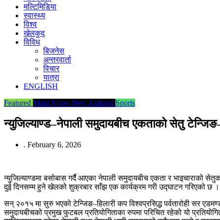
मल्टिमिडिया
स्वास्थ्य
विश्व
खेलकुद
विविध
बिजनेस
अन्तरवार्ता
विचार
यात्रा
ENGLISH
Featured
Main News
New Zealand
Sports
न्युजिल्याण्ड–नेपाली समुदायबीच एकताको सेतु टेन्ज
.
February 6, 2026
न्युजिल्याण्डमा बसोबास गर्दै आएका नेपाली समुदायबीच एकता र भाइचाराको सेत
दुई दिनसम्म हुने खेलको शुक्रबार साँझ एक कार्यक्रम गरी उद्घाटन गरिएको छ ।
सन् २०१५ मा सुरु भएको टेन्जिङ–हिलारी कप विश्वप्रसिद्ध पर्वतारोही सर एडमण्ड 
समुदायबीचको प्रमुख फुटबल प्रतियोगिताका रुपमा परिचित रहेको यो प्रतियोगिताल