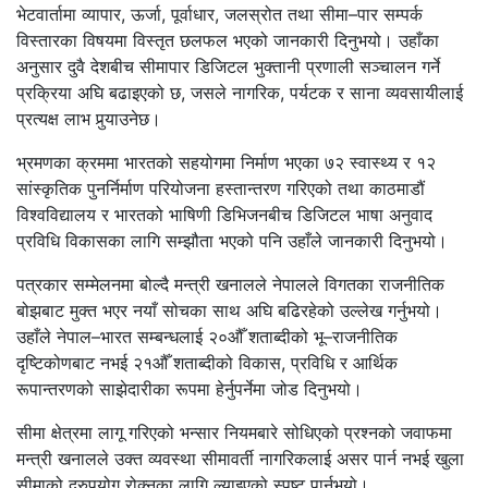
भेटवार्तामा व्यापार, ऊर्जा, पूर्वाधार, जलस्रोत तथा सीमा–पार सम्पर्क
विस्तारका विषयमा विस्तृत छलफल भएको जानकारी दिनुभयो। उहाँका
अनुसार दुवै देशबीच सीमापार डिजिटल भुक्तानी प्रणाली सञ्चालन गर्ने
प्रक्रिया अघि बढाइएको छ, जसले नागरिक, पर्यटक र साना व्यवसायीलाई
प्रत्यक्ष लाभ पुर्‍याउनेछ।
भ्रमणका क्रममा भारतको सहयोगमा निर्माण भएका ७२ स्वास्थ्य र १२
सांस्कृतिक पुनर्निर्माण परियोजना हस्तान्तरण गरिएको तथा काठमाडौं
विश्वविद्यालय र भारतको भाषिणी डिभिजनबीच डिजिटल भाषा अनुवाद
प्रविधि विकासका लागि सम्झौता भएको पनि उहाँले जानकारी दिनुभयो।
पत्रकार सम्मेलनमा बोल्दै मन्त्री खनालले नेपालले विगतका राजनीतिक
बोझबाट मुक्त भएर नयाँ सोचका साथ अघि बढिरहेको उल्लेख गर्नुभयो।
उहाँले नेपाल–भारत सम्बन्धलाई २०औँ शताब्दीको भू–राजनीतिक
दृष्टिकोणबाट नभई २१औँ शताब्दीको विकास, प्रविधि र आर्थिक
रूपान्तरणको साझेदारीका रूपमा हेर्नुपर्नेमा जोड दिनुभयो।
सीमा क्षेत्रमा लागू गरिएको भन्सार नियमबारे सोधिएको प्रश्नको जवाफमा
मन्त्री खनालले उक्त व्यवस्था सीमावर्ती नागरिकलाई असर पार्न नभई खुला
सीमाको दुरुपयोग रोक्नका लागि ल्याइएको स्पष्ट पार्नुभयो।