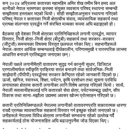
सन् २०२४ अप्रिलमा कतारका महामहिम अमिर शेख तमीम बिन हमद अल
थानीको नेपाल भ्रमणका क्रममा संयुक्त व्यवसाय परिषद् स्थापना सम्बन्धी
सम्झौतामा हस्ताक्षर भएको थियो। सोही सम्झौताअनुसार स्थापना गरिएको
परिषद् नेपाल र कतारका निजी क्षेत्रबीच संवाद, व्यावसायिक सहकार्य तथा
प्रत्यक्ष संलग्नता प्रवर्द्धन गर्ने संरचित मञ्चका रूपमा अघि बढाइएको हो।
बैठकमा दुवै देशका निजी क्षेत्रका प्रतिनिधिहरूले लगानी प्रवर्द्धन, व्यापार
विस्तार, निजी क्षेत्र–निजी क्षेत्र (बीटुबी) सहकार्य तथा सरकार–सरकार
(जीटुजी) समन्वयका विषयमा विस्तृत छलफल गरेका थिए। सहभागीहरूले
नेपाल–कतार आर्थिक सम्बन्धलाई दीर्घकालीन, परिणाममुखी र पारस्परिक लाभमा
आधारित बनाउने प्रतिबद्धता जनाएका छन्।
नेपाली पक्षले लगानीमैत्री वातावरण सुदृढ गर्न कानुनी सुधार, डिजिटल
प्रणालीमार्फत स्वीकृति प्रक्रिया सरल बनाउने तथा सार्वजनिक–निजी
साझेदारी (पीपीपी) प्रवर्द्धनमा सरकार केन्द्रित रहेको जानकारी दिएको छ।
ऊर्जा, खनिज, स्वास्थ्य, शिक्षा, पर्यटन, कृषि प्रशोधन तथा सूचना प्रविधि
लगायतका क्षेत्रमा कतारी लगानीका लागि विशेष आग्रह गरिएको थियो। साथै,
नेपाली व्यवसायीहरूलाई पनि कतारको सेवा क्षेत्र, पर्यटनसम्बद्ध उद्योग, सीप
विकास तथा साना–मझौला उद्यममा अवसर खोज्न प्रोत्साहन गरिएको छ।
कतारी प्रतिनिधिमण्डलले नेपालमा लगानीको वातावरणप्रति सकारात्मक धारणा
राख्दै प्रत्यक्ष व्यावसायिक सहकार्य विस्तार गर्न इच्छुक रहेको जनाएको छ।
उनीहरूले नेपालमा विविध क्षेत्रमा लगानीको सम्भावना रहेको उल्लेख गर्दै
सहकार्यलाई ठोस योजनासहित अघि बढाउनुपर्नेमा जोड दिएका थिए।