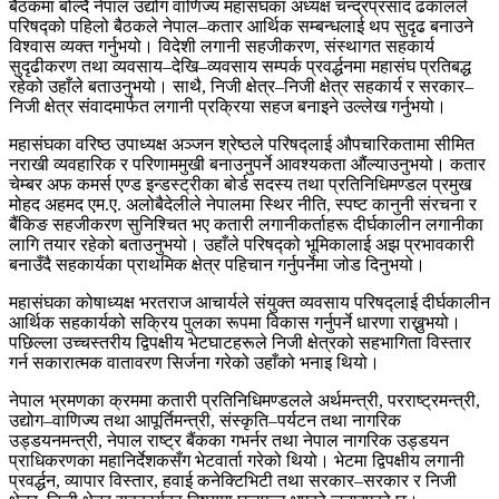
बैठकमा बोल्दै नेपाल उद्योग वाणिज्य महासंघका अध्यक्ष चन्द्रप्रसाद ढकालले
परिषद्को पहिलो बैठकले नेपाल–कतार आर्थिक सम्बन्धलाई थप सुदृढ बनाउने
विश्वास व्यक्त गर्नुभयो। विदेशी लगानी सहजीकरण, संस्थागत सहकार्य
सुदृढीकरण तथा व्यवसाय–देखि–व्यवसाय सम्पर्क प्रवर्द्धनमा महासंघ प्रतिबद्ध
रहेको उहाँले बताउनुभयो। साथै, निजी क्षेत्र–निजी क्षेत्र सहकार्य र सरकार–
निजी क्षेत्र संवादमार्फत लगानी प्रक्रिया सहज बनाइने उल्लेख गर्नुभयो।
महासंघका वरिष्ठ उपाध्यक्ष अञ्जन श्रेष्ठले परिषद्लाई औपचारिकतामा सीमित
नराखी व्यवहारिक र परिणाममुखी बनाउनुपर्ने आवश्यकता औंल्याउनुभयो। कतार
चेम्बर अफ कमर्स एण्ड इन्डस्ट्रीका बोर्ड सदस्य तथा प्रतिनिधिमण्डल प्रमुख
मोहद अहमद एम.ए. अलोबैदेलीले नेपालमा स्थिर नीति, स्पष्ट कानुनी संरचना र
बैंकिङ सहजीकरण सुनिश्चित भए कतारी लगानीकर्ताहरू दीर्घकालीन लगानीका
लागि तयार रहेको बताउनुभयो। उहाँले परिषद्को भूमिकालाई अझ प्रभावकारी
बनाउँदै सहकार्यका प्राथमिक क्षेत्र पहिचान गर्नुपर्नेमा जोड दिनुभयो।
महासंघका कोषाध्यक्ष भरतराज आचार्यले संयुक्त व्यवसाय परिषद्लाई दीर्घकालीन
आर्थिक सहकार्यको सक्रिय पुलका रूपमा विकास गर्नुपर्ने धारणा राख्नुभयो।
पछिल्ला उच्चस्तरीय द्विपक्षीय भेटघाटहरूले निजी क्षेत्रको सहभागिता विस्तार
गर्न सकारात्मक वातावरण सिर्जना गरेको उहाँको भनाइ थियो।
नेपाल भ्रमणका क्रममा कतारी प्रतिनिधिमण्डलले अर्थमन्त्री, परराष्ट्रमन्त्री,
उद्योग–वाणिज्य तथा आपूर्तिमन्त्री, संस्कृति–पर्यटन तथा नागरिक
उड्डयनमन्त्री, नेपाल राष्ट्र बैंकका गभर्नर तथा नेपाल नागरिक उड्डयन
प्राधिकरणका महानिर्देशकसँग भेटवार्ता गरेको थियो। भेटमा द्विपक्षीय लगानी
प्रवर्द्धन, व्यापार विस्तार, हवाई कनेक्टिभिटी तथा सरकार–सरकार र निजी