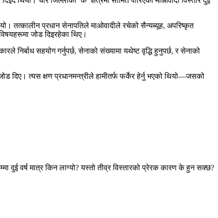
ति दिइँदै थियो। चार जिल्लाको ‘क’ क्षेत्रमा सीमित पारिएको माओवादी विस्तार दुई
 थियो। तत्कालीन प्रधान सेनापतिले माओवादीले रचेको सैन्यब्यूह, अपरिष्कृत
का विषयहरूमा जोड दिइरहेका थिए।
िर्बाध सहयोग गर्नुपर्छ, सेनाको संख्यामा यथेष्ट वृद्धि हुनुपर्छ, र सेनाको
ोड दिए। त्यस क्षण प्रधानमन्त्रीले हामीतर्फ फर्केर हेर्नु भएको थियो—जसको
दुई वर्ष मात्र किन लाग्यो? यस्तो तीव्र विस्तारको प्रेरक कारण के हुन सक्छ?