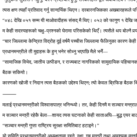
त्यस क्षण त्यहाँ प्रतिवाद गर्नु सान्दर्भिक थिएन। दरबारनजिकका अखबारहरूले पनि 
“०४८ देखि ०५१ सम्म यी माओवादीहरू संसद् मै थिए। ०५२ को फागुण १ देखि जनयुद्ध
म केही सदस्यहरूको चक्षु–प्रश्नको घेरामा परिसकेको थिएँ। त्यसैले थप बोल्नै पर्
“चार जिल्लामा केन्द्रित विद्रोह दुई वर्षमै पच्चीस जिल्लामा फैलिनुका कारण क
प्रधानमन्त्रीले ती मुद्दाहरू के हुन् भनेर सोध्नु भएपछि मैले भनेँ—
“सामाजिक विभेद, जातीय उत्पीडन, र राज्यबाट नागरिकको सामुदायिक पहिचानक
बैठक सकियो।
कारणको खोजी र निदान त्यस बैठकको उद्देश्य थिएन; त्यो केवल ब्रिफिङ बैठक 
⸻
मलाई प्रधानमन्त्रीको विश्वासपात्र भनिन्थ्यो। तर, केही दिनमै म सञ्चार मन्त्रा
म सञ्चार मन्त्री रहेकै बेला—शायद त्यस घटनाको केही साताअघि—बुद्ध एयर बाट
“सञ्चार मन्त्री गुप्ता राष्ट्रिय सुरक्षा समितिबाट हटाइने।”
यो समिति प्रधानमन्त्रीको अध्यक्षतामा रहने, रक्षा, गृह मन्त्री तथा आवश्यक मन्