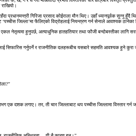
गरेका क, ख, ग र घ गरी माओवादी प्रभाव विस्तारका चार क्षेत्रबारे विस्तृत प्रस्तु
ले राखियो।
हँदा प्रधानमन्त्री गिरिजा प्रसाद कोईराला मौन थिए। उहाँ ध्यानपूर्वक सुन्नु हुँदै
’बाट ‘पच्चीस जिल्ला’मा फैलिएको विद्रोहलाई नियन्त्रण गर्न सेनाले आवश्यक ठाने
 नेतृत्वमा हुनुपर्छ, अत्याधुनिक हातहतियार तथा फौजी बन्दोबस्तीका लागि सरकारले न
ालाई सिफारिस गर्नुपर्ने र राजनीतिक दलहरूबीच यसबारे सहमति आवश्यक हुने कुरा ज
होला?”
भग एक दशक लगाए। तर, ती चार जिल्लाबाट थप पच्चीस जिल्लामा विस्तार गर्न जम्मा 
क्नु, राजनीतिक अस्थिरता… यी नै कारण हुन्।”