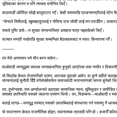
भूमिकाका कारण म पनि त्यसमा मनोनित थिएँ।
काठमाडौं ओर्लिएर सोझै बालुवाटार गएँ। केही समयपछि प्रधानमन्त्रीलाई भेटेर मैले
“सेनाले तिमीलाई, खुमबहादुरलाई र गोविन्द राज जोशी लाई मन पराउँदैन। दरबारले
यसले पुष्टि गर्‍यो—म सुरक्षा संरचनाभित्र असहज पात्र भइसकेको थिएँ।
सञ्चार मन्त्री नरहेपछि सुरक्षा सम्बन्धित बैठकहरूबाट म स्वतः किनारामा परेँ।
⸻
तर मेरो अन्तरमन भने मौन बस्न सकेन।
माओवादी जनयुद्धमा व्यापक जनसहभागिता हुनुको उत्प्रेरक तत्व गम्भीर र विचारण
यो विद्रोह केवल रोजगारीको प्रश्न, अराजक युवाको आवेग, वा कुनै उर्दीले चल
संरचनालाई चुनौती दिँदै वर्गसंघर्षमार्फत समाजवादी रूपान्तरणको सपना बुनेको थ
तर, दुर्भाग्यवश, यस आन्दोलनले उठाएका सामाजिक न्याय, भूमिसुधार र उत्पीडित वर्
सशक्त उपस्थिति यसको ज्वलन्त प्रमाण थियो। तर, विडम्बना—माओवादी र मधेसी 
मलाई लाग्छ—जनयुद्ध पश्चात् यसको उपलब्धिलाई संस्थागत गर्न नसक्नु नै आज
यो रूपान्तरण केवल राजनीतिक होइन, भावनात्मक त्रासदी पनि हो। हजारौँ बलिदा