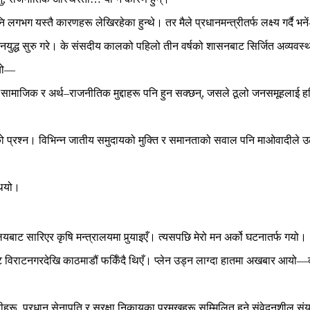
लगभग यस्तै कारणहरू लेखिरहेका हुन्थे। तर मैले प्रधानमन्त्रीतर्फ लक्ष्य गर्दै भन
 सुरु गरे। के संसदीय कालको पहिलो तीन वर्षको शासनबाट सिर्जित अव्यवस्थाले मात
‍यो—
ेही सामाजिक र अर्थ–राजनीतिक मुद्दाहरू पनि हुन सक्छन्, जसले ठूलो जनसमूहलाई हत
ो प्रश्न। विभिन्न जातीय समुदायको मुक्ति र समानताको सवाल पनि माओवादीले 
थियो।
लयबाट सारिएर कृषि मन्त्रालयमा पुर्‍याइएँ। त्यसपछि मेरो मन अर्को घटनातर्फ गयो।
 विराटनगरदेखि काठमाडौं फर्किँदै थिएँ। प्लेन उड्न लाग्दा हातमा अखबार आयो—क
त्रीहरू, प्रधान सेनापति र सुरक्षा निकायका प्रमुखहरू सम्मिलित हुने संवेदनशील संय