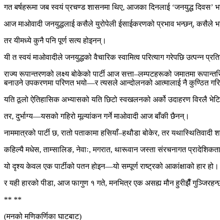
गत बर्षहरूमा जब स्वयं प्रचण्ड शासनमा थिए, आजका दिनलाई ‘जनयुद्ध दिवस’ भन
आज माओवादी जनयुद्धलाई कसैले युरोपेली ईसाईकरणको प्रभाव भन्छन्, कसैले भार
तर यीमध्ये कुनै पनि पूर्ण सत्य होइनन्।
यी त स्वयं माओवादीले जनयुद्धको वैचारिक स्वामित्व परित्याग गरेपछि उत्पन्न प्रत
राज्य रूपान्तरणको लक्ष्य बोकेको पार्टी आज सत्ता–लम्पटहरूको जमातमा रूपान्तर
बनाउने उपकरणमा परिणत भयो—र त्यसले आन्दोलनको आत्मालाई नै कुण्ठित गर
यति ठूलो ऐतिहासिक अभ्यासको यति छिटो स्वखलनको अर्को उदाहरण विरलै भे
तर, दुर्भाग्य—यसको गहिरो मूल्यांकन गर्ने माओवादी आज बाँकी छैनन्।
नाममात्रको पार्टी छ, रातो पताकामा हसियाँ–हथौडा बोकेर, तर यथास्थितिवादी श
कहिल्यै मधेस, ताम्सालिङ, नेवाः, मगरात, थारूवान जस्ता संरचनागत प्रादेशिकता
यो दृश्य केवल एक पार्टीको पतन होइन—यो सम्पूर्ण राष्ट्रको आकांक्षाको हार हो।
र यही हारको पीडा, आज फागुण १ गते, मनभित्र एक असह्य मौन हुरीझैँ गुञ्जिरह
** **
(मनको मणिकर्णिका घाटबाट)