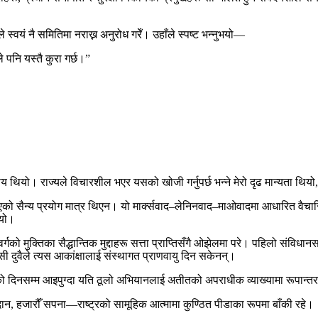
 स्वयं नै समितिमा नराख्न अनुरोध गरेँ। उहाँले स्पष्ट भन्नुभयो—
 पनि यस्तै कुरा गर्छ।”
ीय थियो। राज्यले विचारशील भएर यसको खोजी गर्नुपर्छ भन्ने मेरो दृढ मान्यता थ
ाइएको सैन्य प्रयोग मात्र थिएन। यो मार्क्सवाद–लेनिनवाद–माओवादमा आधारित वै
ियो।
गको मुक्तिका सैद्धान्तिक मुद्दाहरू सत्ता प्राप्तिसँगै ओझेलमा परे। पहिलो संविध
दुवैले त्यस आकांक्षालाई संस्थागत प्राणवायु दिन सकेनन्।
को दिनसम्म आइपुग्दा यति ठूलो अभियानलाई अतीतको अपराधीक व्याख्यामा रूपान्त
न, हजारौँ सपना—राष्ट्रको सामूहिक आत्मामा कुण्ठित पीडाका रूपमा बाँकी रहे।