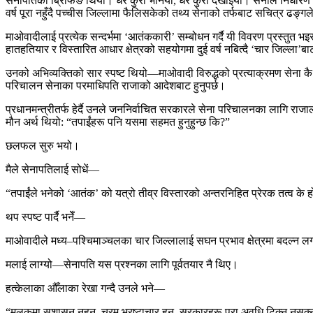
सेनापतिको ब्रिफिङ थियो। धेरै कुरा भनियो, धेरै कुरा देखाइयो। सेनाले निर्धारण 
वर्ष पूरा नहुँदै पच्चीस जिल्लामा फैलिसकेको तथ्य सेनाको तर्फबाट सचित्र ढङ्ग
माओवादीलाई प्रत्येक सन्दर्भमा ‘आतंककारी’ सम्बोधन गर्दै यी विवरण प्रस्तुत भइर
हातहतियार र विस्तारित आधार क्षेत्रको सहयोगमा दुई वर्ष नबित्दै ‘चार जिल्ला
उनको अभिव्यक्तिको सार स्पष्ट थियो—माओवादी विरुद्धको प्रत्याक्रमण सेना कै एकल
परिचालन सेनाका परमाधिपति राजाको आदेशबाट हुनुपर्छ।
प्रधानमन्त्रीतर्फ हेर्दै उनले जननिर्वाचित सरकारले सेना परिचालनका लागि राज
मौन अर्थ थियो: “तपाईंहरू पनि यसमा सहमत हुनुहुन्छ कि?”
छलफल सुरु भयो।
मैले सेनापतिलाई सोधें—
“तपाईंले भनेको ‘आतंक’ को यत्रो तीव्र विस्तारको अन्तरनिहित प्रेरक तत्व के 
थप स्पष्ट पार्दै भनेँ—
माओवादीले मध्य–पश्चिमाञ्चलका चार जिल्लालाई सघन प्रभाव क्षेत्रमा बदल्न लग
मलाई लाग्यो—सेनापति यस प्रश्नका लागि पूर्वतयार नै थिए।
हत्केलाका औँलाका रेखा गन्दै उनले भने—
“मुलुकमा सुशासन नहुनु, चरम भ्रष्टाचार हुनु, सरकारहरू पूरा अवधि टिक्न नस