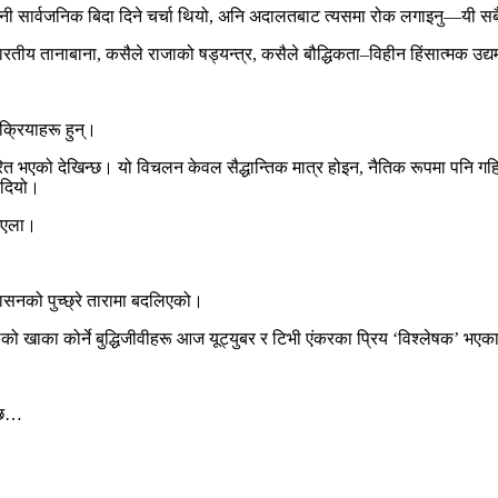
ी सार्वजनिक बिदा दिने चर्चा थियो, अनि अदालतबाट त्यसमा रोक लगाइनु—यी सबै 
तीय तानाबाना, कसैले राजाको षड्यन्त्र, कसैले बौद्धिकता–विहीन हिंसात्मक उद
िक्रियाहरू हुन्।
ित भएको देखिन्छ। यो विचलन केवल सैद्धान्तिक मात्र होइन, नैतिक रूपमा पनि गहिरो
िदियो।
टिएला।
ासनको पुच्छ्रे तारामा बदलिएको।
को खाका कोर्ने बुद्धिजीवीहरू आज यूट्युबर र टिभी एंकरका प्रिय ‘विश्लेषक’ भएक
न्छ…