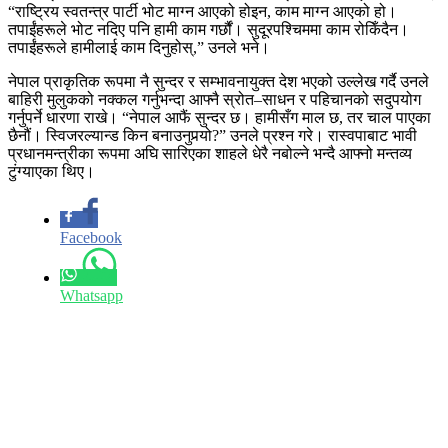
“राष्ट्रिय स्वतन्त्र पार्टी भोट माग्न आएको होइन, काम माग्न आएको हो।
तपाईंहरूले भोट नदिए पनि हामी काम गर्छौं। सुदूरपश्चिममा काम रोकिँदैन।
तपाईंहरूले हामीलाई काम दिनुहोस्,” उनले भने।
नेपाल प्राकृतिक रूपमा नै सुन्दर र सम्भावनायुक्त देश भएको उल्लेख गर्दै उनले
बाहिरी मुलुकको नक्कल गर्नुभन्दा आफ्नै स्रोत–साधन र पहिचानको सदुपयोग
गर्नुपर्ने धारणा राखे। “नेपाल आफैं सुन्दर छ। हामीसँग माल छ, तर चाल पाएका
छैनौं। स्विजरल्यान्ड किन बनाउनुपर्‍यो?” उनले प्रश्न गरे। रास्वपाबाट भावी
प्रधानमन्त्रीका रूपमा अघि सारिएका शाहले धेरै नबोल्ने भन्दै आफ्नो मन्तव्य
टुंग्याएका थिए।
Facebook
Whatsapp