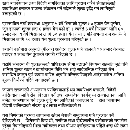
खर्च व्यवस्थापन तथा विदेशी नागरिकका लागि प्रदान गरिने सेवाहरूलाई
व्यवस्थित बनाउन राजस्व संकलन गर्ने उद्देश्यले शुल्क वृद्धि गर्न लागिएको
बताइएको छ ।
प्रस्तावित नयाँ व्यवस्था अनुसार ५ वर्षे भिसाको शुल्क ७० हजार येन पुग्नेछ,
जुन हालको शुल्कभन्दा ६ हजार येन बढी हो । त्यस्तै ३ वर्षे भिसाका लागि ६०
हजार येन, १ वर्षे भिसाका लागि ३० हजार येन तथा ३ महिनाभन्दा कम अवधिको
भिसाका लागि १० हजार येन शुल्क प्रस्ताव गरिएको छ ।
स्थायी बसोबास अनुमति (पीआर) आवेदन शुल्क पनि हालको १० हजार येनबाट
बढाएर २ लाख येन पुर्‍याउने तयारी गरिएको छ ।
यद्यपि संसदमा यी शुल्कहरूको अधिकतम सीमा बढाउने विषयमा सहमति जुटे पनि
अन्तिम शुल्क रकम र कार्यान्वयन मिति भने अझै सार्वजनिक गरिएको छैन ।
संशोधित कानुन पूर्ण रूपमा पारित भएपछि मन्त्रिपरिषद्को आदेशमार्फत अन्तिम
शुल्क निर्धारण गरिने जनाइएको छ ।
जापान सरकारले अध्यागमन प्रक्रियालाई थप व्यवस्थित बनाउने, विदेशी
बासिन्दाका लागि सेवा विस्तार गर्ने तथा सम्बन्धित कार्यक्रम सञ्चालनका लागि
बजेट व्यवस्थापन गर्न शुल्क वृद्धि गर्न लागिएको जनाएको छ । हाल जापानमा
विदेशी बासिन्दाको संख्या ३४ लाख नाघिसकेको छ ।
यस निर्णयको प्रभाव जापानमा रहेका नेपाली समुदायमा पनि प्रत्यक्ष पर्ने
देखिएको छ । विशेषगरी विद्यार्थी, श्रमिक तथा दीर्घकालीन बसोबासको तयारीमा
रहेका नेपालीहरूले भिसा नवीकरण तथा पीआर प्रक्रियामा पहिलेभन्दा धेरै रकम