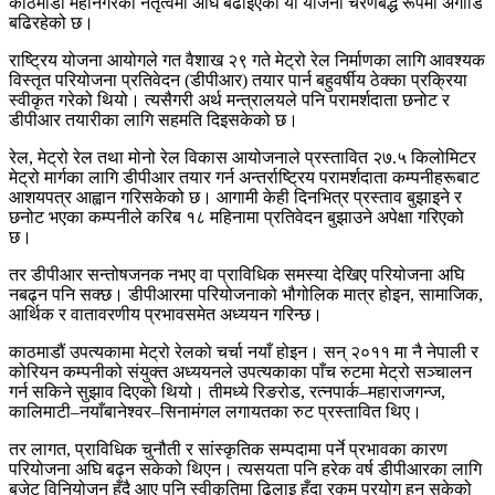
काठमाडौं महानगरको नेतृत्वमा अघि बढाइएको यो योजना चरणबद्ध रूपमा अगाडि
बढिरहेको छ।
राष्ट्रिय योजना आयोगले गत वैशाख २९ गते मेट्रो रेल निर्माणका लागि आवश्यक
विस्तृत परियोजना प्रतिवेदन (डीपीआर) तयार पार्न बहुवर्षीय ठेक्का प्रक्रिया
स्वीकृत गरेको थियो। त्यसैगरी अर्थ मन्त्रालयले पनि परामर्शदाता छनोट र
डीपीआर तयारीका लागि सहमति दिइसकेको छ।
रेल, मेट्रो रेल तथा मोनो रेल विकास आयोजनाले प्रस्तावित २७.५ किलोमिटर
मेट्रो मार्गका लागि डीपीआर तयार गर्न अन्तर्राष्ट्रिय परामर्शदाता कम्पनीहरूबाट
आशयपत्र आह्वान गरिसकेको छ। आगामी केही दिनभित्र प्रस्ताव बुझाइने र
छनोट भएका कम्पनीले करिब १८ महिनामा प्रतिवेदन बुझाउने अपेक्षा गरिएको
छ।
तर डीपीआर सन्तोषजनक नभए वा प्राविधिक समस्या देखिए परियोजना अघि
नबढ्न पनि सक्छ। डीपीआरमा परियोजनाको भौगोलिक मात्र होइन, सामाजिक,
आर्थिक र वातावरणीय प्रभावसमेत अध्ययन गरिन्छ।
काठमाडौं उपत्यकामा मेट्रो रेलको चर्चा नयाँ होइन। सन् २०११ मा नै नेपाली र
कोरियन कम्पनीको संयुक्त अध्ययनले उपत्यकाका पाँच रुटमा मेट्रो सञ्चालन
गर्न सकिने सुझाव दिएको थियो। तीमध्ये रिङरोड, रत्नपार्क–महाराजगन्ज,
कालिमाटी–नयाँबानेश्वर–सिनामंगल लगायतका रुट प्रस्तावित थिए।
तर लागत, प्राविधिक चुनौती र सांस्कृतिक सम्पदामा पर्ने प्रभावका कारण
परियोजना अघि बढ्न सकेको थिएन। त्यसयता पनि हरेक वर्ष डीपीआरका लागि
बजेट विनियोजन हुँदै आए पनि स्वीकृतिमा ढिलाइ हुँदा रकम प्रयोग हुन सकेको