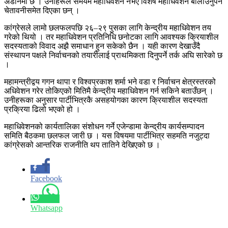
अडानमा छ । उनीहरूले समयमै महाधिवेशन नभए विशेष महाधिवेशन बोलाउनुपर्ने
चेतावनीसमेत दिएका छन् ।
कांग्रेसले लामो छलफलपछि २६–२९ पुसका लागि केन्द्रीय महाधिवेशन तय
गरेको थियो । तर महाधिवेशन प्रतिनिधि छनोटका लागि आवश्यक क्रियाशील
सदस्यताको विवाद अझै समाधान हुन सकेको छैन । यही कारण देखाउँदै
संस्थापन पक्षले निर्वाचनको तयारीलाई प्राथमिकता दिनुपर्ने तर्क अघि सारेको छ
।
महामन्त्रीद्वय गगन थापा र विश्वप्रकाश शर्मा भने वडा र निर्वाचन क्षेत्रस्तरको
अधिवेशन गरेर तोकिएको मितिमै केन्द्रीय महाधिवेशन गर्न सकिने बताउँछन् ।
उनीहरूका अनुसार पार्टीभित्रकै असहयोगका कारण क्रियाशील सदस्यता
प्रक्रिया ढिलो भएको हो ।
महाधिवेशनको कार्यतालिका संशोधन गर्ने एजेन्डामा केन्द्रीय कार्यसम्पादन
समिति बैठकमा छलफल जारी छ । यस विषयमा पार्टीभित्र सहमति नजुट्दा
कांग्रेसको आन्तरिक राजनीति थप तातिने देखिएको छ ।
Facebook
Whatsapp