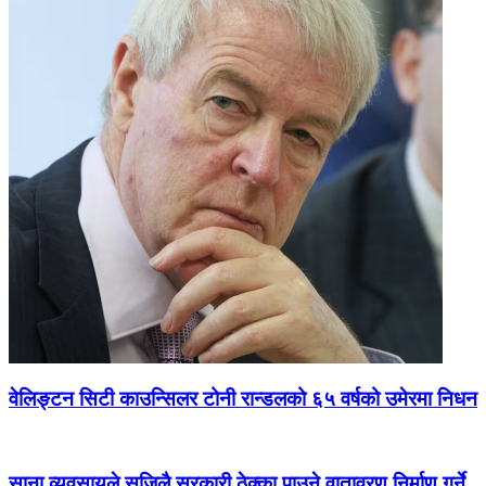
वेलिङ्टन सिटी काउन्सिलर टोनी रान्डलको ६५ वर्षको उमेरमा निधन
साना व्यवसायले सजिलै सरकारी ठेक्का पाउने वातावरण निर्माण गर्ने