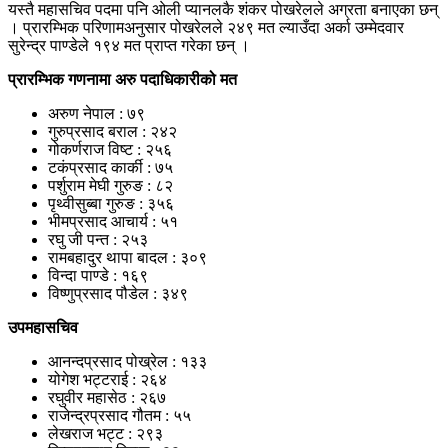
यस्तै महासचिव पदमा पनि ओली प्यानलकै शंकर पोखरेलले अग्रता बनाएका छन्
। प्रारम्भिक परिणामअनुसार पोखरेलले २४९ मत ल्याउँदा अर्का उम्मेदवार
सुरेन्द्र पाण्डेले १९४ मत प्राप्त गरेका छन् ।
प्रारम्भिक गणनामा अरु पदाधिकारीको मत
अरुण नेपाल : ७९
गुरुप्रसाद बराल : २४२
गोकर्णराज विष्ट : २५६
टकंप्रसाद कार्की : ७५
पर्शुराम मेघी गुरुङ : ८२
पृथ्वीसुब्बा गुरुङ : ३५६
भीमप्रसाद आचार्य : ५१
रघु जी पन्त : २५३
रामबहादुर थापा बादल : ३०९
विन्दा पाण्डे : १६९
विष्णुप्रसाद पौडेल : ३४९
उपमहासचिव
आनन्दप्रसाद पोख्रेल : १३३
योगेश भट्टराई : २६४
रघुवीर महासेठ : २६७
राजेन्द्रप्रसाद गौतम : ५५
लेखराज भट्ट : २९३