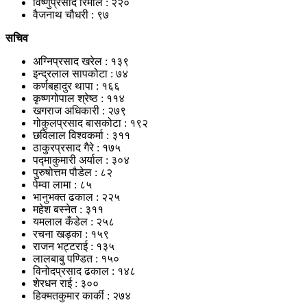
विष्णुप्रसाद रिमाल : २२०
वैजनाथ चौधरी : ९७
सचिव
अग्निप्रसाद खरेल : १३९
इन्द्रलाल सापकोटा : ७४
कर्णबहादुर थापा : १६६
कृष्णगोपाल श्रेष्ठ : ११४
खगराज अधिकारी : २७९
गोकुलप्रसाद बासकोटा : १९२
छविलाल विश्वकर्मा : ३११
ठाकुरप्रसाद गैरे : १७५
पद्माकुमारी अर्याल : ३०४
पुरुषोत्तम पौडेल : ८२
पेम्वा लामा : ८५
भानुभक्त ढकाल : २२५
महेश बस्नेत : ३११
यमलाल कँडेल : २५८
रचना खड्का : १५९
राजन भट्टराई : १३५
लालबाबु पण्डित : १५०
विनोदप्रसाद ढकाल : १४८
शेरधन राई : ३००
हिक्मतकुमार कार्की : २७४