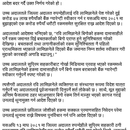
आदेश बदर गर्दै उक्त निर्णय गरेको हो।
उच्च अदालतले जिल्ला अदालत रुपन्देहीलाई रवि लामिछानेले पेश गरेको दुई
करोड ७४ लाख रुपैयाँको बैंक ग्यारेन्टी स्वीकार गर्न र यसअघि माघ २०८१ मा
बुझाइएको एक करोड रुपैयाँ धरौटी रकमसमेत सुरक्षित राख्न आदेश दिएको छ।
अदालतको आदेशमा भनिएको छ, “रवि लामिछानेले बिगोको हकमा दामासाहीले
पर्ने रकम जमानत दिई बचतकर्ताको बिगो प्राप्त हुने सुनिश्चितता गरेको
देखिन्छ। बचतकर्ता तथा लगानीकर्ताको रकम सुनिश्चितता नै पहिलो
प्राथमिकता भएकाले लामिछानेले दिएको बैंक जमानत निम्न शर्तमा स्वीकार गरी
मुद्दाको कारबाही अगाडि बढाउनू।”
उच्च अदालतले सुप्रिम सहकारीबाट गोर्खा मिडियामा प्रवाह भएको रकममध्ये
रवि लामिछानेको हकमा दामासाहीले पर्ने बिगो रकम बराबरको बैंक ग्यारेन्टी
स्वीकार गर्नुपर्ने स्पष्ट गरेको छ।
त्यसैगरी अदालतले रवि लामिछानेले व्यक्तिगत वा संस्थागत रूपमा विदेश यात्रा
गर्नुपर्ने भए अदालतलाई पूर्वजानकारी दिनुपर्ने शर्त तोकेको छ। साथै, मूल मुद्दाको
अन्तिम फैसलामा ठहर भएअनुसार बिगो रकम तिर्न मञ्जुर भएको कागज गराई
उनलाई थुनामुक्त गर्न आदेश दिएको छ।
उच्च अदालतले छविलाल जोशीको हकमा सक्कल प्रमाणसहित निवेदन परेमा
उनलाई थुनामा राख्ने विषयमा पुनर्विचार गर्न पनि आदेश दिएको छ।
यसअघि १३ माघ २०८१ मा जिल्ला अदालत रुपन्देहीले सुप्रिम सहकारी ठगी