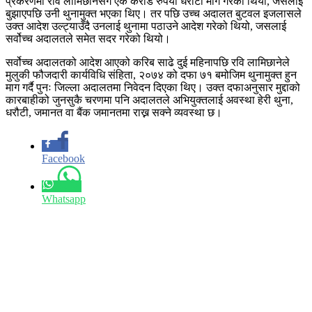
प्रकरणमा रवि लामिछानेसँग एक करोड रुपैयाँ धरौटी माग गरेको थियो, जसलाई
बुझाएपछि उनी थुनामुक्त भएका थिए। तर पछि उच्च अदालत बुटवल इजलासले
उक्त आदेश उल्ट्याउँदै उनलाई थुनामा पठाउने आदेश गरेको थियो, जसलाई
सर्वोच्च अदालतले समेत सदर गरेको थियो।
सर्वोच्च अदालतको आदेश आएको करिब साढे दुई महिनापछि रवि लामिछानेले
मुलुकी फौजदारी कार्यविधि संहिता, २०७४ को दफा ७१ बमोजिम थुनामुक्त हुन
माग गर्दै पुनः जिल्ला अदालतमा निवेदन दिएका थिए। उक्त दफाअनुसार मुद्दाको
कारबाहीको जुनसुकै चरणमा पनि अदालतले अभियुक्तलाई अवस्था हेरी थुना,
धरौटी, जमानत वा बैंक जमानतमा राख्न सक्ने व्यवस्था छ।
Facebook
Whatsapp