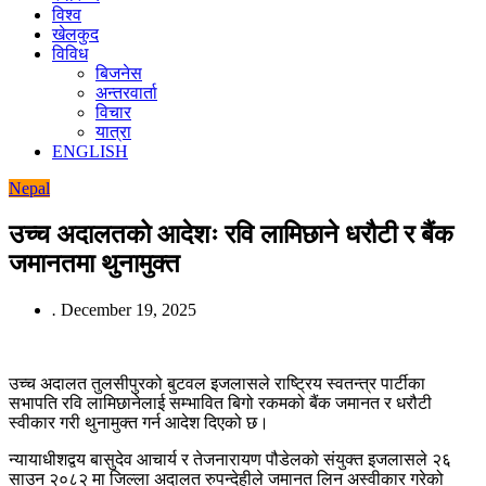
विश्व
खेलकुद
विविध
बिजनेस
अन्तरवार्ता
विचार
यात्रा
ENGLISH
Nepal
उच्च अदालतको आदेशः रवि लामिछाने धरौटी र बैंक
जमानतमा थुनामुक्त
.
December 19, 2025
उच्च अदालत तुलसीपुरको बुटवल इजलासले राष्ट्रिय स्वतन्त्र पार्टीका
सभापति रवि लामिछानेलाई सम्भावित बिगो रकमको बैंक जमानत र धरौटी
स्वीकार गरी थुनामुक्त गर्न आदेश दिएको छ।
न्यायाधीशद्वय बासुदेव आचार्य र तेजनारायण पौडेलको संयुक्त इजलासले २६
साउन २०८२ मा जिल्ला अदालत रुपन्देहीले जमानत लिन अस्वीकार गरेको