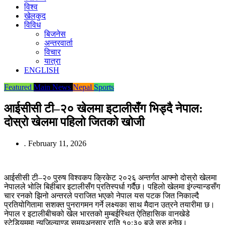
विश्व
खेलकुद
विविध
बिजनेस
अन्तरवार्ता
विचार
यात्रा
ENGLISH
Featured
Main News
Nepal
Sports
आईसीसी टी–२० खेलमा इटालीसँग भिड्दै नेपाल:
दोस्रो खेलमा पहिलो जितको खोजी
.
February 11, 2026
आईसीसी टी–२० पुरुष विश्वकप क्रिकेट २०२६ अन्तर्गत आफ्नो दोस्रो खेलमा
नेपालले भोलि बिहीबार इटालीसँग प्रतिस्पर्धा गर्दैछ। पहिलो खेलमा इंग्ल्यान्डसँग
चार रनको झिनो अन्तरले पराजित भएको नेपाल यस पटक जित निकाल्दै
प्रतियोगितामा सशक्त पुनरागमन गर्ने लक्ष्यका साथ मैदान उत्रने तयारीमा छ।
नेपाल र इटालीबीचको खेल भारतको मुम्बईस्थित ऐतिहासिक वानखेडे
स्टेडियममा न्युजिल्याण्ड समयअनुसार राति १०:३० बजे सुरु हुनेछ।