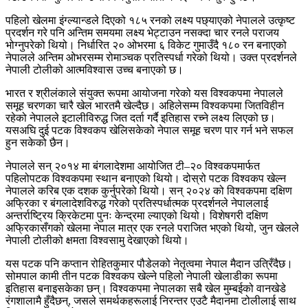
पहिलो खेलमा इंग्ल्यान्डले दिएको १८५ रनको लक्ष्य पछ्याएको नेपालले उत्कृष्ट
प्रदर्शन गरे पनि अन्तिम समयमा लक्ष्य भेट्टाउन नसक्दा चार रनले पराजय
भोग्नुपरेको थियो। निर्धारित २० ओभरमा ६ विकेट गुमाउँदै १८० रन बनाएको
नेपालले अन्तिम ओभरसम्म रोमाञ्चक प्रतिस्पर्धा गरेको थियो। उक्त प्रदर्शनले
नेपाली टोलीको आत्मविश्वास उच्च बनाएको छ।
भारत र श्रीलंकाले संयुक्त रूपमा आयोजना गरेको यस विश्वकपमा नेपालले
समूह चरणका चारै खेल भारतमै खेल्दैछ। अहिलेसम्म विश्वकपमा जितविहीन
रहेको नेपालले इटालीविरुद्ध जित दर्ता गर्दै इतिहास रच्ने लक्ष्य लिएको छ।
यसअघि दुई पटक विश्वकप खेलिसकेको नेपाल समूह चरण पार गर्न भने सफल
हुन सकेको छैन।
नेपालले सन् २०१४ मा बंगलादेशमा आयोजित टी–२० विश्वकपमार्फत
पहिलोपटक विश्वकपमा स्थान बनाएको थियो। दोस्रो पटक विश्वकप खेल्न
नेपालले करिब एक दशक कुर्नुपरेको थियो। सन् २०२४ को विश्वकपमा दक्षिण
अफ्रिका र बंगलादेशविरुद्ध गरेको प्रतिस्पर्धात्मक प्रदर्शनले नेपाललाई
अन्तर्राष्ट्रिय क्रिकेटमा पुनः केन्द्रमा ल्याएको थियो। विशेषगरी दक्षिण
अफ्रिकासँगको खेलमा नेपाल मात्र एक रनले पराजित भएको थियो, जुन खेलले
नेपाली टोलीको क्षमता विश्वसामु देखाएको थियो।
यस पटक पनि कप्तान रोहितकुमार पौडेलको नेतृत्वमा नेपाल मैदान उत्रिँदैछ।
सोमपाल कामी तीन पटक विश्वकप खेल्ने पहिलो नेपाली खेलाडीका रूपमा
इतिहास बनाइसकेका छन्। विश्वकपमा नेपालका सबै खेल मुम्बईको वानखेडे
रंगशालामै हुँदैछन्, जसले समर्थकहरूलाई निरन्तर एउटै मैदानमा टोलीलाई साथ