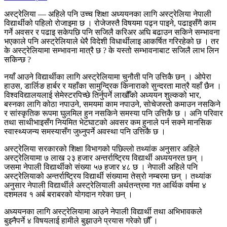
अस्ट्रेलिया — अहिले पनि उच्च शिक्षा अध्ययनका लागि अस्ट्रेलिया नेपाली
विद्यार्थीको पहिलो रोजाइमा छ । रोजेजस्तै विषयमा पढ्न पाइने, पढाइसँगै काम
गर्ने अवसर र पढाइ सकेपछि पनि सजिलै करिअर अघि बढाउन सकिने सम्भावना
भएकाले पनि अस्ट्रेलियाले धेरै विदेशी विधार्थीलाइ आकर्षित गरिरहेको छ । तर
के अस्ट्रेलियामा सम्भावना मात्रै छ ? के यस्तो सम्भावनाबाट सजिलै लाभ लिन
सकिन्छ ?
नयाँ आउने विद्यार्थीका लागि अस्ट्रेलियामा चुनौती पनि उत्तिकै छन् । ओपेरा
हाउस, डार्लिङ हार्बर र यहाँका सामुन्द्रिक किनाराको सुन्दरता मात्रै यहाँ छैन ।
विश्वविद्यालयलाई सेमेस्टरपिच्छे तिर्नुपर्ने लाखौँको अध्ययन शुल्कको भार,
बस्नका लागि कोठा नपाउने, समयमा काम नपाउने, सोचेजस्तो कमाउन नसकिने
र सांस्कृतिक रूपमा घुलमिल हुन नसकिने समस्या पनि उत्तिकै छ । अनि परिवार
तथा साथीभाइसँग नियमित भेटघाटको अवसर कम हुनाले पर्न सक्ने मानसिक
स्वास्थ्यजन्य समस्यासँग जुध्नुपर्ने अवस्था पनि उत्तिकै छ ।
अस्ट्रेलिया सरकारको शिक्षा विभागको पछिल्लो तथ्यांक अनुसार अहिले
अस्ट्रेलियामा ७ लाख २३ हजार अन्तर्राष्ट्रिय विद्यार्थी अध्ययनरत छन् ।
जसमा नेपाली विद्यार्थीको संख्या ५७ हजार ४८ छ । नेपाली अहिले पनि
अस्ट्रेलियाको अन्तर्राष्ट्रिय विद्यार्थी संख्यामा तेस्रो नम्बरमा छन् । तथ्यांक
अनुसार नेपाली विद्यार्थीले अस्ट्रेलियाली अर्थतन्त्रमा गत आर्थिक वर्षमा ४
दशमलव १ अर्ब बराबरको योगदान गरेका छन् ।
अध्ययनका लागि अस्ट्रेलियामा आउने नेपाली विद्यार्थी तथा अभिभावकले
बुझ्नैपर्ने ४ विषयलाई हामीले बुझाउने प्रयास गरेको छौँ ।