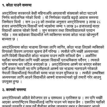
१‍. कोठा पाउने समस्या
अस्ट्रेलिया सरकारले केही महिनाअघि आप्रवासी संख्याको कोटा घटाउने
निर्णय सार्वजनिक गरेको थियो । यो निर्णयका पछाडि बढ्दो आवास समस्या
जिम्मेवार थियो । सन २०२३ को तथ्यांक अनुसार अस्ट्रेलियामा ३ लाख २८
हजार अन्तर्राष्ट्रिय विद्यार्थी भर्ना भएकोमा जम्मा १ लाख ३० हजारलाई मात्र
विद्यार्थी आवास रहेको थियो । जुन सरकार तथा विश्वविद्यालयले प्रदान
गर्दछ । यस बाहेकका विद्यार्थीले भने व्यक्तिगत रूपमा कोठा भाडा खोज्नुपर्ने
बाध्यता छ ।
अस्ट्रेलियामा कोठा भाडामा लिनका लागि जागिर, कोठा भाडा लिएको व्यक्तिको
विगतको विवरण लगायत सूचना हेर्ने गरिन्छ । त्यसैले पनि भर्खरै अध्ययनका
लागि विदेशी विद्यार्थीले कोठा भाडामा पाउन त्यति सजिलो छैन । अर्कोतिर
यहाँका घरधनीका लागि भर्खरै आएका विद्यार्थी प्राथमिकता पर्दैनन् । त्यसले
पनि समस्या थप जटिल बनाएको छ । अस्ट्रेलियामा आफ्नै घर बनाएर बसेका
दसौँ हजार नेपाली भए पनि उनीहरूले आफ्नो घर भाडामा नलगाउने गरेकाले
नेपाली विद्यार्थीलाई नेपालीको घरमा भाडा पाउन मुस्किल छ । त्यसैले उच्चशिक्षा
अध्ययनका लागि आउने विद्यार्थीले आफ्नो वासस्थानको पूर्व तयारी गरेर आउनु
उपयुक्त हुन्छ ।
२. कामको समस्या
अस्ट्रेलियाको अहिले बेरोजगार दर ४ दशमलव ३ प्रतिशत छ । तर पनि भर्खरै
आएका अन्तर्राष्ट्रिय विद्यार्थीलाई जागिर पाउन भने सहज छैन । एकातिर यहाँको
कामको प्रकृति र काम गर्ने शैलीका बारेमा जानकार नहुनु र नेपालबाट आउने