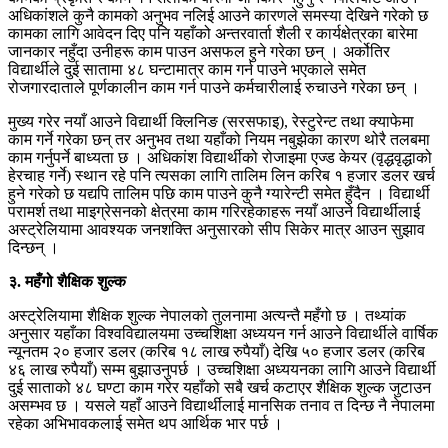
अधिकांशले कुनै कामको अनुभव नलिई आउने कारणले समस्या देखिने गरेको छ
कामका लागि आवेदन दिए पनि यहाँको अन्तरवार्ता शैली र कार्यक्षेत्रका बारेमा
जानकार नहुँदा उनीहरू काम पाउन असफल हुने गरेका छन् । अर्कोतिर
विद्यार्थीले दुई सातामा ४८ घन्टामात्र काम गर्न पाउने भएकाले समेत
रोजगारदाताले पूर्णकालीन काम गर्न पाउने कर्मचारीलाई रुचाउने गरेका छन् ।
मुख्य गरेर नयाँ आउने विद्यार्थी क्लिनिङ (सरसफाइ), रेस्टुरेन्ट तथा क्याफेमा
काम गर्ने गरेका छन् तर अनुभव तथा यहाँको नियम नबुझेका कारण थोरै तलबमा
काम गर्नुपर्ने बाध्यता छ । अधिकांश विद्यार्थीको रोजाइमा एज्ड केयर (वृद्धवृद्धाको
हेरचाह गर्ने) स्थान रहे पनि त्यसका लागि तालिम लिन करिब १ हजार डलर खर्च
हुने गरेको छ यद्यपि तालिम पछि काम पाउने कुनै ग्यारेन्टी समेत हुँदैन । विद्यार्थी
परामर्श तथा माइग्रेसनको क्षेत्रमा काम गरिरहेकाहरू नयाँ आउने विद्यार्थीलाई
अस्ट्रेलियामा आवश्यक जनशक्ति अनुसारको सीप सिकेर मात्र आउन सुझाव
दिन्छन् ।
३. महँगो शैक्षिक शुल्क
अस्ट्रेलियामा शैक्षिक शुल्क नेपालको तुलनामा अत्यन्तै महँगो छ । तथ्यांक
अनुसार यहाँका विश्वविद्यालयमा उच्चशिक्षा अध्ययन गर्न आउने विद्यार्थीले वार्षिक
न्यूनतम २० हजार डलर (करिब १८ लाख रुपैयाँ) देखि ५० हजार डलर (करिब
४६ लाख रुपैयाँ) सम्म बुझाउनुपर्छ । उच्चशिक्षा अध्ययनका लागि आउने विद्यार्थी
दुई साताको ४८ घण्टा काम गरेर यहाँको सबै खर्च कटाएर शैक्षिक शुल्क जुटाउन
असम्भव छ । यसले यहाँ आउने विद्यार्थीलाई मानसिक तनाव त दिन्छ नै नेपालमा
रहेका अभिभावकलाई समेत थप आर्थिक भार पर्छ ।