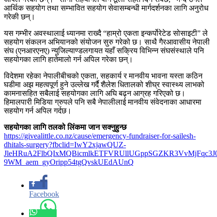
आर्थिक सहयोग तथा सम्भावित सहयोग सेवासम्बन्धी मार्गदर्शनका लागि अनुरोध
गरेकी छन्।
यस गम्भीर अवस्थालाई ध्यानमा राख्दै “हाम्रो एकता इन्कर्पोरेटेड सोसाइटी” ले
सहयोग संकलन अभियानको संयोजन सुरु गरेको छ। साथै गैरआवासीय नेपाली
संघ (एनआरएनए) न्युजिल्याण्डलगायत यहाँ सक्रिय विभिन्न संघसंस्थाले पनि
सहयोगका लागि हातेमालो गर्न अपिल गरेका छन्।
विदेशमा रहेका नेपालीबीचको एकता, सहकार्य र मानवीय भावना यस्ता कठिन
घडीमा अझ महत्वपूर्ण हुने उल्लेख गर्दै शैलेश धितालको शीघ्र स्वास्थ्य लाभको
कामनासहित सबैलाई सहयोगका लागि अघि बढ्न आग्रह गरिएको छ।
हिमालपारी मिडिया ग्रुपले पनि सबै नेपालीलाई मानवीय संवेदनाका आधारमा
सहयोग गर्न अपिल गर्दछ।
सहयोगका लागि तलको लिंकमा जान सक्नुहुन्छ
https://givealittle.co.nz/cause/emergency-fundraiser-for-sailesh-
dhitals-surgery?fbclid=IwY2xjawQUZ-
JleHRuA2FlbQIxMQBicmlkETFVRUllUGppSGZKR3VvMjFqc
9WM_aem_gyOripp54tgQvskUEdAUnQ
Facebook