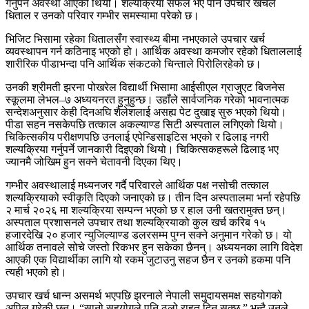
गर्नुपर्ने अवस्था आएको थियो। शल्यक्रिया सफल भए पनि उपचार खर्चले
धिताल र उनको परिवार गम्भीर समस्यामा परेको छ।
भिजिट भिसामा रहेका धितालसँग स्वास्थ्य बीमा नभएकाले उपचार खर्च
व्यवस्थापन गर्न कठिनाइ भएको हो। आर्थिक अवस्था कमजोर रहेको धिताललाई
शारीरिक पीडाभन्दा पनि आर्थिक संकटको चिन्ताले पिरोलिरहेको छ।
उनकी श्रीमती झरना पोखरेल विद्यार्थी भिसामा आईसीएल ग्राजुएट बिजनेस
स्कूलमा लेभल–७ अध्ययनरत हुनुहुन्छ। उहाँले सार्वजनिक गरेको भावनात्मक
सन्देशअनुसार केही दिनअघि शैलेशलाई असह्य पेट दुखाइ सुरु भएको थियो।
पीडा सहन नसकेपछि तत्काल अकल्याण्ड सिटी अस्पताल लगिएको थियो।
चिकित्सकीय परीक्षणपछि उनलाई एपेन्डिसाइटिस भएको र ढिलाइ नगरी
शल्यक्रिया गर्नुपर्ने जानकारी दिइएको थियो। चिकित्सकहरूले ढिलाइ भए
ज्यानमै जोखिम हुन सक्ने चेतावनी दिएका थिए।
गम्भीर अवस्थालाई मध्यनजर गर्दै परिवारले आर्थिक पक्ष नसोची तत्काल
शल्यक्रियाको स्वीकृति दिएको जनाएको छ। तीन दिन अस्पतालमा भर्ना रहेपछि
२ मार्च २०२६ मा शल्यक्रिया सम्पन्न भएको छ र हाल उनी खतरामुक्त छन्।
अस्पताल प्रशासनले उपचार तथा शल्यक्रियाको कुल खर्च करिब १५
हजारदेखि २० हजार न्युजिल्याण्ड डलरसम्म पुग्न सक्ने अनुमान गरेको छ। यो
आर्थिक तनावले सोचे जस्तो रिकभर हुन सकेका छैनन्। अध्ययनका लागि विदेश
आएकी एक विद्यार्थीका लागि यो रकम जुटाउनु सहज छैन र उनको हकमा पनि
त्यही भएको हो।
उपचार खर्च धान्न असमर्थ भएपछि झरनाले नेपाली समुदायसमक्ष सहयोगको
अपिल गरेकी छन्। “सानो सहयोगले पनि ठूलो राहत दिन सक्छ,” भन्दै उनले