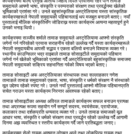
कार्यक्रममा बोल्दै प्रमुख अतिथि जिहाद दिपले प्रवासमा रहेर पनि तामाङ
समुदायले आफ्नो भाषा, संस्कृति र परम्पराको संरक्षण तथा प्रवर्द्धनमा खेलेको
भूमिकाको प्रशंसा गरे। उनले बहुसांस्कृतिक अस्ट्रेलियामा यस्ता सांस्कृतिक
कार्यक्रमहरूले नेपाली समुदायको पहिचानलाई थप मजबुत बनाउने बताए। नयाँ
पुस्तालाई मौलिक संस्कृतिसँग जोडिराख्न यस्ता कार्यक्रम अत्यन्त महत्वपूर्ण हुने
उनको भनाइ थियो।
कार्यक्रममा सञ्जीव शर्माले तामाङ समुदायले अस्ट्रेलियामा आफ्नो संस्कृति
जगेर्ना गर्न गरिरहेको प्रयास सराहनीय रहेको उल्लेख गर्दै यस्ता कार्यक्रमहरूले
नेपाली समुदायबीच आपसी सद्भाव र एकता बलियो बनाउने विश्वास व्यक्त गरे।
स्थानीय काउन्सिलर भद्र वाइबाले तामाङ सोसाइटीले समुदायको पहिचान
जगेर्ना गर्न खेलेको भूमिकाको प्रशंसा गर्दै अस्ट्रेलियाको बहुसांस्कृतिक समाजमा
नेपाली समुदायको सक्रिय सहभागिता गर्वको विषय भएको बताए।
तामाङ सोसाइटी अफ अस्ट्रेलियाका संस्थापक तथा सल्लाहकार गणेश
तामाङले तामाङ समुदायको एकता, भाषा, संस्कृति र धर्मको संरक्षण नै संस्थाको
मूल उद्देश्य रहेको स्पष्ट गरे। उनले नयाँ पुस्तालाई आफ्नो मौलिक पहिचानप्रति
सचेत गराउन यस्ता कार्यक्रम निरन्तर आवश्यक रहेको बताए।
तामाङ सोसाइटीका अध्यक्ष अविरल तामाङले कार्यक्रम सफल बनाउन प्रत्यक्ष
तथा अप्रत्यक्ष रूपमा सहयोग गर्ने सम्पूर्ण सदस्य, स्वयंसेवक, प्रायोजक,
कलाकार तथा दर्शकप्रति धन्यवाद व्यक्त गरे। उनले तामाङ समाजको मूल
आधार भाषा, संस्कृति र धर्मको संरक्षण तथा प्रवर्द्धन रहेको उल्लेख गर्दै आगामी
दिनमा अझ व्यवस्थित र स्तरीय कार्यक्रम गर्दै जाने प्रतिबद्धता जनाए।
कार्यक्रममा सेलो गायक आश्मान लोप्चन आले तथा लोकप्रिय गायक तथा