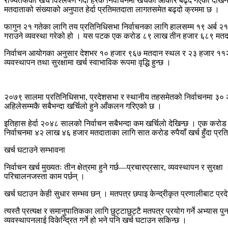
राज्यतर्फको खर्च विश्लेषण गर्दा हरेक निर्वाचनमा खर्चको आकार बढ्दै गएको देखिन्
मतदाताको संख्याको अनुपात हेर्दा प्रतिमतदाता लागतसमेत बढ्दो क्रममा छ ।
फागुन २१ गतेका लागि तय प्रतिनिधिसभा निर्वाचनका लागि हालसम्म १९ अर्ब २१ क
गराउने व्यवस्था गरेको हो । यस पटक एक करोड ८९ लाख तीन हजार ६८९ मतदाता
निर्वाचन आयोगका अनुसार देशभर १० हजार ९६७ मतदान स्थल र २३ हजार ११२ मत
व्यवस्थापन तथा सुरक्षामा खर्च स्वाभाविक रूपमा वृद्धि हुन्छ ।
२०७९ सालमा प्रतिनिधिसभा, प्रदेशसभा र स्थानीय तहसमेतको निर्वाचनमा ३० अर्ब
अहिलेसम्मकै सबैभन्दा खर्चिलो हुने आँकलन गरिएको छ ।
इतिहास हेर्दा २०४८ सालको निर्वाचन सबैभन्दा कम खर्चिलो देखिन्छ । एक कर
निर्वाचनमा ४२ लाख ४६ हजार मतदाताका लागि सात करोड रुपैयाँ खर्च हुँदा प्रत
खर्च घटाउने सम्भावना
निर्वाचन खर्च मुख्यतः तीन क्षेत्रमा हुने गर्छ—प्रचारप्रसार, व्यवस्थापन र सुरक्षा
परिचालनजस्ता काम पर्छन् ।
खर्च घटाउन केही सुधार सम्भव छन् । मतपत्र छपाइ केन्द्रीकृत प्रणालीबाट प्रद
त्यस्तै प्रत्यक्ष र समानुपातिकका लागि छुट्टाछुट्टै मतपत्र प्रयोग गर्ने अभ्य
व्यवस्थापनलाई विकेन्द्रित गर्ने हो भने पनि खर्च घटाउन सकिन्छ ।