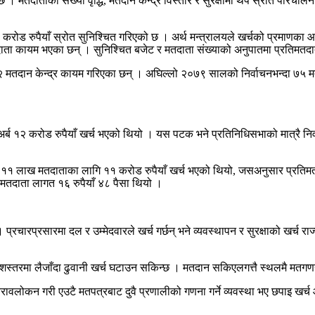
छ । मतदाताको संख्या वृद्धि, मतदान केन्द्र विस्तार र सुरक्षामा थप स्रोत परिचालन 
रोड रुपैयाँ स्रोत सुनिश्चित गरिएको छ । अर्थ मन्त्रालयले खर्चको प्रमाणका आध
 कायम भएका छन् । सुनिश्चित बजेट र मतदाता संख्याको अनुपातमा प्रतिमतदाता
दान केन्द्र कायम गरिएका छन् । अघिल्लो २०७९ सालको निर्वाचनभन्दा ७५ मतदा
 १२ करोड रुपैयाँ खर्च भएको थियो । यस पटक भने प्रतिनिधिसभाको मात्रै निर्वाच
ोड ११ लाख मतदाताका लागि ११ करोड रुपैयाँ खर्च भएको थियो, जसअनुसार प्रतिम
िमतदाता लागत १६ रुपैयाँ ४८ पैसा थियो ।
 । प्रचारप्रसारमा दल र उम्मेदवारले खर्च गर्छन् भने व्यवस्थापन र सुरक्षाको खर्च रा
ेशस्तरमा लैजाँदा ढुवानी खर्च घटाउन सकिन्छ । मतदान सकिएलगत्तै स्थलमै मतगणना 
ास पुनरावलोकन गरी एउटै मतपत्रबाट दुवै प्रणालीको गणना गर्ने व्यवस्था भए छपाइ ख