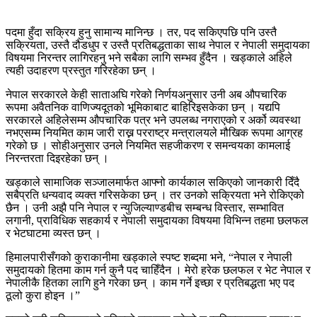
पदमा हुँदा सक्रिय हुनु सामान्य मानिन्छ । तर, पद सकिएपछि पनि उस्तै
सक्रियता, उस्तै दौडधुप र उस्तै प्रतिबद्धताका साथ नेपाल र नेपाली समुदायका
विषयमा निरन्तर लागिरहनु भने सबैका लागि सम्भव हुँदैन । खड्काले अहिले
त्यही उदाहरण प्रस्तुत गरिरहेका छन् ।
नेपाल सरकारले केही साताअघि गरेको निर्णयअनुसार उनी अब औपचारिक
रूपमा अवैतनिक वाणिज्यदूतको भूमिकाबाट बाहिरिइसकेका छन् । यद्यपि
सरकारले अहिलेसम्म औपचारिक पत्र भने उपलब्ध नगराएको र अर्को व्यवस्था
नभएसम्म नियमित काम जारी राख्न परराष्ट्र मन्त्रालयले मौखिक रूपमा आग्रह
गरेको छ । सोहीअनुसार उनले नियमित सहजीकरण र समन्वयका कामलाई
निरन्तरता दिइरहेका छन् ।
खड्काले सामाजिक सञ्जालमार्फत आफ्नो कार्यकाल सकिएको जानकारी दिँदै
सबैप्रति धन्यवाद व्यक्त गरिसकेका छन् । तर उनको सक्रियता भने रोकिएको
छैन । उनी अझै पनि नेपाल र न्युजिल्याण्डबीच सम्बन्ध विस्तार, सम्भावित
लगानी, प्राविधिक सहकार्य र नेपाली समुदायका विषयमा विभिन्न तहमा छलफल
र भेटघाटमा व्यस्त छन् ।
हिमालपारीसँगको कुराकानीमा खड्काले स्पष्ट शब्दमा भने, “नेपाल र नेपाली
समुदायको हितमा काम गर्न कुनै पद चाहिँदैन । मेरो हरेक छलफल र भेट नेपाल र
नेपालीकै हितका लागि हुने गरेका छन् । काम गर्ने इच्छा र प्रतिबद्धता भए पद
ठूलो कुरा होइन ।”