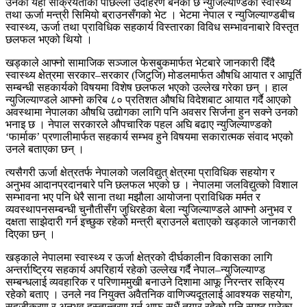
उनको यही सक्रियताको पछिल्लो उदाहरण बनेको छ न्युजिल्याण्डका स्वास्थ्य
तथा ऊर्जा मन्त्री सिमियो ब्राउनसँगको भेट । भेटमा नेपाल र न्युजिल्याण्डबीच
स्वास्थ्य, ऊर्जा तथा प्राविधिक सहकार्य विस्तारका विविध सम्भावनाबारे विस्तृत
छलफल भएको थियो ।
खड्काले आफ्नो सामाजिक सञ्जाल फेसबुकमार्फत भेटबारे जानकारी दिँदै
स्वास्थ्य क्षेत्रमा सरकार–सरकार (जिटुजि) मोडलमार्फत औषधि आयात र आपूर्ति
सम्बन्धी सहकार्यको विषयमा विशेष छलफल भएको उल्लेख गरेका छन् । हाल
न्युजिल्याण्डले आफ्नो करिब ८० प्रतिशत औषधि विदेशबाट आयात गर्दै आएको
अवस्थामा नेपालका औषधि उद्योगका लागि पनि अवसर सिर्जना हुन सक्ने उनको
भनाइ छ । नेपाल सरकारले औपचारिक पहल अघि बढाए न्युजिल्याण्डको
‘फार्माक’ प्रणालीमार्फत सहकार्य सम्भव हुने विषयमा सकारात्मक संवाद भएको
उनले बताएका छन् ।
त्यसैगरी ऊर्जा क्षेत्रतर्फ नेपालको जलविद्युत् क्षेत्रमा प्राविधिक सहयोग र
अनुभव आदानप्रदानबारे पनि छलफल भएको छ । नेपालमा जलविद्युत्को विशाल
सम्भावना भए पनि धेरै साना तथा मझौला आयोजना प्राविधिक मर्मत र
व्यवस्थापनसम्बन्धी चुनौतीसँग जुधिरहेका बेला न्युजिल्याण्डले आफ्नो अनुभव र
दक्षता साझेदारी गर्न इच्छुक रहेको मन्त्री ब्राउनले बताएको खड्काले जानकारी
दिएका छन् ।
खड्काले नेपालमा स्वास्थ्य र ऊर्जा क्षेत्रको दीर्घकालीन विकासका लागि
अन्तर्राष्ट्रिय सहकार्य अपरिहार्य रहेको उल्लेख गर्दै नेपाल–न्युजिल्याण्ड
सम्बन्धलाई व्यवहारिक र परिणाममुखी बनाउने दिशामा आफू निरन्तर सक्रिय
रहेको बताए । उनले नव नियुक्त अवैतनिक वाणिज्यदूतलाई आवश्यक सहयोग,
सहजीकरण र अनुभव हस्तान्तरण गर्न आफू सधैं तयार रहेको पनि स्पष्ट पारेका