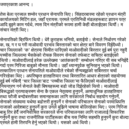
जयप्रकाश आनन्द ।
तेस बेला प्रज्वल शम्सेर प्रधान सेनापति थिए। सिंहदरबारमा रहेको प्रधान मंत्री
कार्यालयको मिटिंग हल, जहाँ प्रायस: प्रमले प्रतिनिधी मंडलहरूबाट ज्ञापन पत्र
आदि बुझ्ने काम गर्दथे, त्यस दिन मंत्रीको रूपमा हामी केही बोलाईएका थियौं। म
संचार मंत्री थिए।
सेनापतिको ब्रिफिंग थियो। धेरै कुराहरू भनियो, बताईयो। सेनाले निर्धारण गरेको
क, ख, ग र घ गरी माओवादी प्रभाव बिस्तारको चार क्षेत्र बारे विवरण दिईदैथ्यो।
चार जिल्लाको ‘क’ क्षेत्रमा सिमीत पारिएको माओवादीको बिस्तार दुई बर्ष पुरा नहुदै
पच्चीस जिल्लामा भैसकेको रोचक विवरण सेनाको तर्फबाट सचित्र बताईएको
थियो। माओवादीलाई हरेक उल्लेखमा ‘आतंककारी’ सम्बोधन गरिएर यी सब भनिईदै
गर्दा प्रम गिरिजा बाबुको मौनता थियो। उहाँ ध्यानपुर्वक सुनिरहनु भएको थियो।
तत्कालिन प्रधान सेनापतिले माओवादीले रचेको सैन्यब्यूहको सबिस्तार चर्चा
गरिरहेका थिए। अपरिष्कृत हातहतियार तथा बिस्तारित आधार क्षेत्रको सहयोगमा
दुई बर्ष नबित्दै ‘चार जिल्ला’बाट ‘पच्चीस जिल्ला’मा फैलिएको माओवादीलाई
नियन्त्रण गर्न सेनाले केही बिषयहरूमा बडो जोड दिईरहेको थियो। माओवादी
बिरूद्धको प्रत्याक्रमण सेना कै एकल नेतृत्वमा हुनुपर्ने, अत्याधुनिक हातहतियार
तथा फौजी बन्दोबस्तीका समानहरूका लागि सरकारले निर्बाध सहयोग गर्नुपर्ने,
सेनाको संख्यामा यथेष्ठ बढोत्तरी हुनुपर्ने र सेनाको परिचालन सेनाको परमाधिपत्ति
राजाको आदेशबाट हुनुपर्ने कुरा उनले बुझिने भाषामा बोलिरहेका थिए। प्रम गिरिजा
बाबु तिर हेर्दै जननिर्वाचित सरकारले सेना परिचालनका लागि राजालाई सिफारिश
गर्नुपर्ने कुरा तथा राजनीतिक पार्टीहरूका बीच यस निम्ति सहमति हुनुपर्ने कुरा बोल्दा
प्रमले हामी तिरपनि हेर्नु भएको थियो। यसको अर्थ थियो।