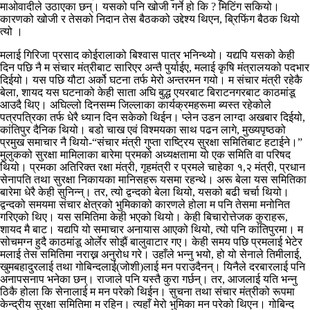
माओवादीले उठाएका छन्। यसको पनि खोजी गर्ने हो कि ? मिटिंग सकियो।
कारणको खोजी र तेसको निदान तेस बैठकको उद्देश्य थिएन, ब्रिफिंग बैठक थियो
त्यो ।
मलाई गिरिजा प्रसाद कोईरालाको बिश्वास पात्र भनिन्थ्यो। यद्यपि यसको केही
दिन पछि नै म संचार मंत्रीबाट सारिएर अन्तै पुर्याईए, मलाई कृषि मंत्रालयको पदभार
दिईयो। यस पछि यौटा अर्को घटना तर्फ मेरो अन्तरमन गयो। म संचार मंत्री रहेकै
बेला, शायद यस घटनाको केही साता अघि बुद्ध एयरबाट बिराटनगरबाट काठमांडू
आउदै थिए। अघिल्लो दिनसम्म जिल्लाका कार्यक्रमहरूमा ब्यस्त रहेकोले
पत्रपत्रिका तर्फ धेरै ध्यान दिन सकेको थिईन। प्लेन उडन लाग्दा अखबार दिईयो,
कांतिपुर दैनिक थियो। बडो चाख एवं विश्मयका साथ पढन लागे, मुख्यपृष्ठको
प्रमुख समाचार नै थियो-“संचार मंत्री गुप्ता राष्ट्रिय सुरक्षा समितिबाट हटाईने।”
मुलुकको सुरक्षा मामिलाका बारेमा प्रमको अध्यक्षतामा यो एक समिति वा परिषद
थियो। प्रमका अतिरिक्त रक्षा मंत्री, गृहमंत्री र प्रमले चाहेका १,२ मंत्री, प्रधान
सेनापति तथा सुरक्षा निकायका मानिसहरू यसमा रहन्थे। अरू बेला यस समितिका
बारेमा धेरै केही सुनिन्न्। तर, त्यो द्वन्दको बेला थियो, यसको बढी चर्चा थियो।
द्वन्दको समयमा संचार क्षेत्रको भुमिकाको कारणले होला म पनि तेसमा मनोनित
गरिएको थिए। यस समितिमा केही भएको थियो। केही बिचारोत्तेजक कुराहरू,
शायद मै बाट। यद्यपि यो समाचार अनायास आएको थियो, त्यो पनि कांतिपुरमा। म
सोचमग्न हुदै काठमांडू ओर्लेर सोझैं बालुवाटार गए। केही समय पछि प्रमलाई भेटेर
मलाई तेस समितिमा नराख्न अनुरोध गरे। उहाँले भन्नु भयो, हो यो सेनाले तिमीलाई,
खुमबहादुरलाई तथा गोबिन्दलाई(जोशी)लाई मन पराउदैनन्। यिनैले दरबारलाई पनि
अनापसनाप भनेका छन्। राजाले पनि यस्तै कुरा गर्छन्। तर, आजलाई यति भन्नु
ठिकै होला कि सेनालाई म मन परेको थिईन। सुचना तथा संचार मंत्रीको रूपमा
केन्द्रीय सुरक्षा समितिमा म रहिन। त्यहाँ मेरो भुमिका मन परेको थिएन। गोबिन्द