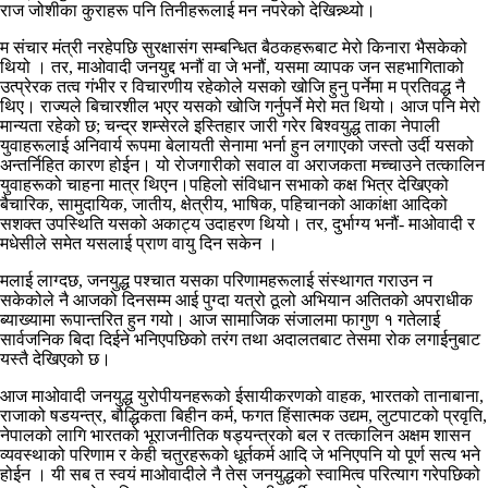
राज जोशीका कुराहरू पनि तिनीहरूलाई मन नपरेको देखिन्न्थ्यो।
म संचार मंत्री नरहेपछि सुरक्षासंग सम्बन्धित बैठकहरूबाट मेरो किनारा भैसकेको
थियो । तर, माओवादी जनयुद्द भनौं वा जे भनौं, यसमा व्यापक जन सहभागिताको
उत्प्रेरक तत्व गंभीर र विचारणीय रहेकोले यसको खोजि हुनु पर्नेमा म प्रतिवद्ध नै
थिए। राज्यले बिचारशील भएर यसको खोजि गर्नुपर्ने मेरो मत थियो। आज पनि मेरो
मान्यता रहेको छ; चन्द्र शम्सेरले इस्तिहार जारी गरेर बिश्वयुद्ध ताका नेपाली
युवाहरूलाई अनिवार्य रूपमा बेलायती सेनामा भर्ना हुन लगाएको जस्तो उर्दी यसको
अन्तर्निहित कारण होईन। यो रोजगारीको सवाल वा अराजकता मच्चाउने तत्कालिन
युवाहरूको चाहना मात्र थिएन।पहिलो संविधान सभाको कक्ष भित्र देखिएको
बैचारिक, सामुदायिक, जातीय, क्षेत्रीय, भाषिक, पहिचानको आकांक्षा आदिको
सशक्त उपस्थिति यसको अकाट्य उदाहरण थियो। तर, दुर्भाग्य भनौं- माओवादी र
मधेसीले समेत यसलाई प्राण वायु दिन सकेन ।
मलाई लाग्दछ, जनयुद्ध पश्चात यसका परिणामहरूलाई संस्थागत गराउन न
सकेकोले नै आजको दिनसम्म आई पुग्दा यत्रो ठूलो अभियान अतितको अपराधीक
ब्याख्यामा रूपान्तरित हुन गयो। आज सामाजिक संजालमा फागुण १ गतेलाई
सार्वजनिक बिदा दिईने भनिएपछिको तरंग तथा अदालतबाट तेसमा रोक लगाईनुबाट
यस्तै देखिएको छ।
आज माओवादी जनयुद्ध युरोपीयनहरूको ईसायीकरणको वाहक, भारतको तानाबाना,
राजाको षडयन्त्र, बौद्धिकता बिहीन कर्म, फगत हिंसात्मक उद्यम, लुटपाटको प्रवृति,
नेपालको लागि भारतको भूराजनीतिक षड्यन्त्रको बल र तत्कालिन अक्षम शासन
व्यवस्थाको परिणाम र केही चतुरहरूको धूर्तकर्म आदि जे भनिएपनि यो पूर्ण सत्य भने
होईन । यी सब त स्वयं माओवादीले नै तेस जनयुद्धको स्वामित्व परित्याग गरेपछिको