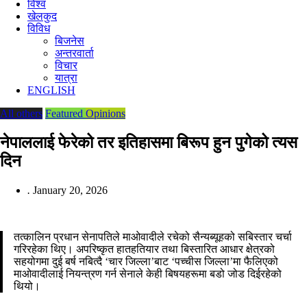
विश्व
खेलकुद
विविध
बिजनेस
अन्तरवार्ता
विचार
यात्रा
ENGLISH
All others
Featured
Opinions
नेपाललाई फेरेको तर इतिहासमा बिरूप हुन पुगेको त्यस
दिन
.
January 20, 2026
तत्कालिन प्रधान सेनापतिले माओवादीले रचेको सैन्यब्यूहको सबिस्तार चर्चा
गरिरहेका थिए। अपरिष्कृत हातहतियार तथा बिस्तारित आधार क्षेत्रको
सहयोगमा दुई बर्ष नबित्दै ‘चार जिल्ला’बाट ‘पच्चीस जिल्ला’मा फैलिएको
माओवादीलाई नियन्त्रण गर्न सेनाले केही बिषयहरूमा बडो जोड दिईरहेको
थियो।