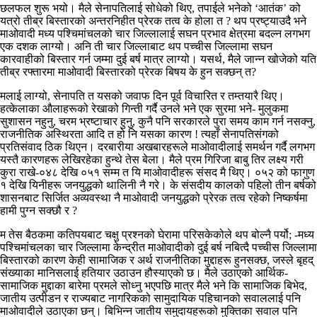
छलफल शुरू भयो। मैले सेनापतिलाई सोधेको थिए, तपाईले भनेको ‘आतंक’ को
यत्रो तीब्र बिस्तारको अन्तरनिहीत प्रेरक तत्व के होला त ? थप प्रष्ट्याउदै भने
माओवादी मध्य पश्चिमांचलको चार जिल्लालाई सघन प्रभाव क्षेत्रमा बदल्न लगभग
एक दशक लाग्यो। अनि ती चार जिल्लाबाट थप पच्चीस जिल्लामा सघन
कारवाहीको बिस्तार गर्न जम्मा दुई बर्ष मात्र लाग्यो। यसर्थ, मैले जान्न खोजेको यति
तीब्र रफ्तारमा माओवादी बिस्तारको प्रेरक बिषय के हुन सक्छन् त?
मलाई लाग्यो, सेनापति त यसको जवाफ दिन पूर्व विचारित र तम्तयारै थिए।
हत्केलाका औलाहरूको रेखाको गिन्ती गर्दै उनले भने एक सुरमा भने- मुलुकमा
सुशासन नहुनु, चरम भ्रष्टाचार हुनु, कुनै पनि सरकारले पुरा समय काम गर्न नसक्नु,
राजनीतिक अस्थिरता आदि त हो नि यसका कारण ! त्यहाँ सेनापतिसंगको
प्रतिसंवाद ठिक थिएन। दरबारीया अखबारहरूले माओवादीलाई समर्थन गर्दै लगभग
यस्तै कारणहरू लेखिरहेका हुन्थे तेस बेला। मैले प्रम गिरिजा बाबु तिर लक्ष्य गरी
कुरा राखे-०४८ देखि ०५१ सम्म त यि माओवादीहरू संसद मै थिए। ०५२ को फागुण
१ देखि यिनीहरू जनयुद्धको थालिनी नै गरे। के संसदीय कालको पहिलो तीन बर्षको
शासनबाट सिर्जित अव्यवस्था नै माओवादी जनयुद्धको प्रेरक तत्व रहेको निष्कर्षमा
हामी पुग्न सक्छौ र ?
म तेस बैठकमा कतिपयबाट चक्षु प्रश्नको घेरामा परिसकेकोले थप बोल्नै पर्यो; -मध्य
पश्चिमांचलका चार जिल्लामा केन्द्रीत माओवादीको दुई बर्ष नबित्दै पच्चीस जिल्लामा
बिस्तारको कारण केही सामाजिक र अर्थ राजनीतिका मुद्दाहरू हुनसक्छ, जस्ले बृहद्
संख्याका मानिसलाई हतियार उठाउन हौस्याएको छ। मैले उठाएको आर्थिक-
सामाजिक मुद्दाका बारेमा प्रमले सोध्नु भएपछि मात्र मैले भने कि सामाजिक बिभेद,
जातीय उत्पीडन र राज्यबाट नागरिकको सामुदायिक पहिचानको सवाललाई पनि
माओवादीले उठाएका छन्। बिभिन्न जातीय समुदायहरूको मुक्तिका सवाल पनि