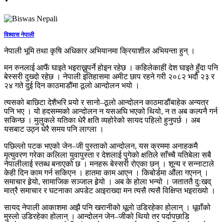
विश्वास नेपाली
नेपाली भूमि तथा कृषि अधिकार अभियानमा क्रियाशील अभियन्ता हुन् ।
मन रुनलाई आफैं घाइते भइराख्नुपर्ने होइन रहेछ । कहिलेकाहीं देश घाइते हुँदा पनि
बेस्सरी दुख्दो रहेछ । नेपाली इतिहासमा अमीट छाप रहने गरी २०८२ भदौ २३ र
२४ गते दुई दिन काठमाडौंमा ठूलो आन्दोलन भयो ।
त्यसको बाछिटा देशैभरि पर्‍यो र सानो–ठूलो आन्दोलन काठमाडौंबाहेक अन्यत्र
पनि भए । यो हदसम्मको आन्दोलन न यसअघि भएको थियो, न त अब कल्पनै गर्न
सकिन्छ । मुलुकले यतिका धेरै क्षति व्यहोरेको सायद पहिलो हुनुपर्छ । अब
यसबाट उठ्न धेरै समय पनि लाग्ला ।
पछिल्लो पटक भएको जेन–जी पुस्ताको आन्दोलन, यस क्रममा अनाहकमै
मृत्युवरण गरेका कलिला युवापुस्ता र देशलाई पुगेको क्षतिले साँच्चै यतिबेला सबै
नेपालीलाई स्तब्ध बनाएको छ । मनहरू बेस्सरी रोएका छन् । शून्य र सन्नाटाले
केही दिन काम गर्न सकिएन । हातमा काम आएन । किबोर्डमा औंला गएनन् ।
समाचार हेर्‍यो, सामाजिक सञ्जाल हेर्‍यो । अब के होला भन्यो । जताततै दुःखद्
मात्रै समाचार र घटनाका अपडेट आइराख्दा मन त्यसै त्यसै विक्षिप्त भइराख्यो ।
सायद नेपाली आकाशमा अझै पनि खरानीको धूलो उडिरहेका होलान् । धूवाँको
मुस्लो उडिरहेका होलान् । आन्दोलन जेन–जीको थियो तर पर्दापछाडि