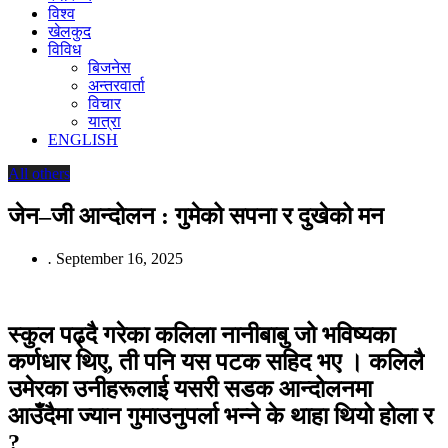
विश्व
खेलकुद
विविध
बिजनेस
अन्तरवार्ता
विचार
यात्रा
ENGLISH
All others
जेन–जी आन्दोलन : गुमेको सपना र दुखेको मन
.
September 16, 2025
स्कुल पढ्दै गरेका कलिला नानीबाबु जो भविष्यका
कर्णधार थिए, ती पनि यस पटक सहिद भए । कलिलै
उमेरका उनीहरूलाई यसरी सडक आन्दोलनमा
आउँदैमा ज्यान गुमाउनुपर्ला भन्ने के थाहा थियो होला र
?