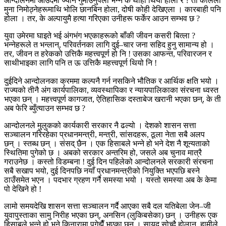
आन्दोलनमा आउँदैमा ज्यान गुमाउनुपर्ला भन्ने के थाहा थियो होला र ? ती कलिला
मुना निमोठ्नेहरूमाथि भोलि छानबिन होला, दोषी कोही देखिएला । कारबाही पनि
होला । तर, के अल्पायुमै हत्या गरिएका उनीहरू फर्केर आउन सम्भव छ ?
युवा उमेरमा घाइते भई अंगभंग भएकाहरूको बाँकी जीवन कसरी बित्ला ?
भन्नेहरूले त भन्लान्, परिवर्तनका लागि दुई–चार जना सहिद हुनु सामान्य हो ।
तर, जीवन त हरेकको उत्तिकै महत्त्वपूर्ण हो नि ! उसका आफन्त, परिवारजन र
साथीभाइका लागि पनि त ऊ उत्तिकै महत्त्वपूर्ण थियो नि !
दुईदिने आन्दोलनका क्रममा कल्पनै गर्न नसकिने भौतिक र आर्थिक क्षति भयो ।
राज्यको तीनै अंग कार्यपालिका, व्यवस्थापिका र न्यायपालिकाका संरचना ध्वस्त
भएका छन् । महत्त्वपूर्ण कागजात, ऐतिहासिक दस्ताबेज खरानी भएका छन्, के ती
अब फेरि ब्युँत्याउन सम्भव छ ?
आन्दोलनले मुलुकको कार्यकारी सरकार नै ढल्यो । देशको शासन सत्ता
सञ्चालन गरिरहेका प्रधानमन्त्री, मन्त्री, सांसदहरू, ठूला नेता सबै अलप
छन् । स्तब्ध छन् । संसद् छैन । एक हिसाबले भन्ने हो भने देश नै शून्यताको
स्थितिमा पुगेको छ । अबको सरकार अन्तरिम हो, जसले अब चुनाव मात्रै
गराउनेछ । कस्तो विडम्बना ! दुई दिन पहिलेको आन्दोलनले सरकारी संरचना
सबै सखाप भयो, दुई दिनपछि नयाँ प्रधानमन्त्रीको नियुक्ति भएपछि बस्ने
ठाउँसमेत भएन । पदभार ग्रहण गर्नै समस्या भयो । यस्तो समस्या अब के केमा
पो देखिने हो !
लामो समयदेखि शासन सत्ता सञ्चालन गर्दै आएका सबै दल यतिबेला जेन–जी
युवापुस्ताका सामु निरीह भएका छन्, अनसिन (लुकिबसेका) छन् । उनीहरू एक
हिसाबले भन्ने हो भने किनारामा पुगेझैँ भएका छन् । सायद सोच्दै होलान्, हामीले