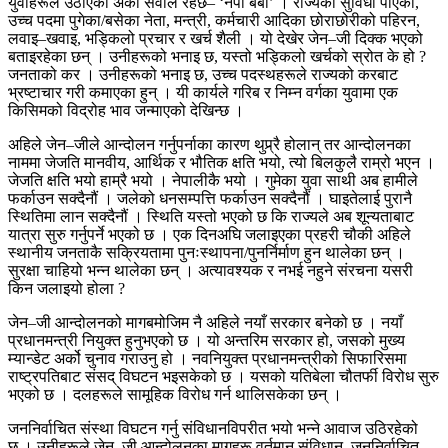
युवाहरूले उठाएको अर्को सवाल रहेछ– ‘नेपो बेबी’ । राज्यका सुविधा पाएका,
उच्च पदमा पुगेका/बसेका नेता, मन्त्री, कर्मचारी आदिका छोराछोरीको पहिरन,
लवाइ–खवाइ, भड्किलो प्रचार र खर्च शैली । यो देखेर जेन–जी दिक्क भएको
बताइरहेका छन् । उनीहरूको भनाइ छ, यस्तो भड्किलो खर्चको स्रोत के हो ?
जनताको कर । उनीहरूको भनाइ छ, उच्च पदस्थहरूले राज्यको करबाट
भ्रष्टाचार गरी कमाएका हुन् । यी कार्यले गरिब र निम्न वर्गका युवामा एक
किसिमको विद्रोह भाव जन्माएको देखिन्छ ।
अहिले जेन–जीले आन्दोलन गर्नुपर्नाका कारण थुप्र्रै होलान् तर आन्दोलनका
नाममा जेजति मानवीय, आर्थिक र भौतिक क्षति भयो, त्यो बिलकुलै राम्रो भएन ।
जेजति क्षति भयो हाम्रै भयो । नेपालीकै भयो । गुमेका युवा साथी अब हामीले
फर्काउन सक्दैनौं । जलेको धनसम्पत्ति फर्काउन सक्दैनौं । घाइतेलाई पुरानै
स्थितिमा लान सक्दैनौं । स्थिति यस्तो भएको छ कि राज्यले अब शून्यताबाट
यात्रा सुरु गर्नुपर्ने भएको छ । एक दिनअघि जलाइएका प्रहरी चौकी अहिले
स्थानीय जनताकै सक्रियतामा पुनःस्थापना/पुनर्निर्माण हुन थालेका छन् ।
सुरक्षा चाहियो भन्न थालेका छन् । अत्यावश्यक र नभई नहुने संरचना यसरी
किन जलाइयो होला ?
जेन–जी आन्दोलनको मागबमोजिम नै अहिले नयाँ सरकार बनेको छ । नयाँ
प्रधानमन्त्री नियुक्त हुनुभएको छ । यो अन्तरिम सरकार हो, जसको मुख्य
म्यान्डेट अर्को चुनाव गराउनु हो । नवनियुक्त प्रधानमन्त्रीको सिफारिसमा
राष्ट्रपतिबाट संसद् विघटन भइसकेको छ । यसको यतिबेला चौतर्फी विरोध सुरु
भएको छ । दलहरूले सामूहिक विरोध गर्न थालिसकेका छन् ।
जननिर्वाचित संस्था विघटन गर्नु संविधानविपरीत भयो भन्ने आवाज उठिरहेको
छ । उनीहरूले जेन–जी आन्दोलनका मागहरू वर्तमान संविधान, जननिर्वाचित