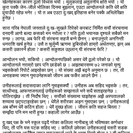
खेल्नेहरूका कारण ठूलो विध्वंस भयो । मुलुकलाई अतुलनीय क्षति भयो । यो
कुरा पक्कै जेन–जीले भोलिका दिनमा बुझ्लान्, एउटा आन्दोलनले कति धेरै क्षति
पुर्‍याउँदो रहेछ भनेर । यो त अब एउटा दुःखद् इतिहास बनेर पक्कै अभिलेखित
हुनेछ ।
सारा गरिब नेपाली जनताले दुःख–सुखले तिरेको करबाट निर्मित सयौं संरचनामा
दनदनी आगो बल्दा कसको मन नरोला र ? यति ठूलो भयानक दृश्यले सबैको मन
रुन्छ । लाग्छ, अब फेरि यी संरचना सहजै बन्ने छैनन् । बनाउनुपरे अनगिन्ती
धनराशि खर्च हुनेछ । उसै त चुर्लुम्मै ऋणमा डुबिरहेको हाम्रो अर्थतन्त्र, झन् अब
कसरी उकास्ने होला ? कसरी सकुशल उठ्लान् यी संरचना फेरि ?
आन्दोलन भयो, सकियो । आन्दोलनपछिको असर धेरै ठूलो परेको छ । यो
आन्दोलनले नराम्रो छाप पनि छाडेको छ । आइतबारसम्म ७२ जनाको मृत्यु
भइसकेको रिपोर्ट आइरहेका छन् । यो संख्या अझै बढ्ने अनुमान छ । तर, ती
अनाहकमा ज्यान गुमाउनेहरूको जीवन अब फर्केर आउने छैन ।
उनीहरूलाई सदासदाका लागि गुमाइसक्यौं । उनीहरू अब सहिद भइसके । तर,
साथीभाइ, आफन्तजनलाई उनीहरूको सम्झनाले भने सधैं सताइरहनेछ ।
पोलिराख्नेछ । ती निर्दोष थिए । सयौंको संख्यामा घाइतेहरू अझै अस्पतालको
शय्यामा छट्पटाइरहेका छन् । धेरैले शरीरका अङ्ग गुमाएका छन् । उनीहरूलाई
अब बाँच्न धेरै कठिन होला । धेरै दुख्छ होला । जीवन कति सहज बित्ला ?
सम्झँदा पनि मन भारी हुन्छ ! कहाली लागेर आउँछ ।
दुःखद् पक्ष के भने स्कुल पढ्दै गरेका कलिला नानीबाबु जो भविष्यका कर्णधार
थिए, ती पनि यस पटक सहिद भए । कलिलै उमेरका उनीहरूलाई यसरी सडक