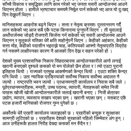
साँच्चै विकास र समृद्धिका लागि काम गरेको भए जनता यसरी आन्दोलनमा आउने
थिएनन् होला । हामीले भ्रष्टाचार समयमै निर्मूल पार्न सकेको भए आज यो दुःखद्
दिन देख्नुपर्ने थिएन ।
मानिसहरूमा आक्रोश बढ्ने थिएन । सत्ता र नेतृत्व क्रमशः पुस्तान्तरण गर्दै
लान सकेको भए आज सबै एकै पटक किनारामा पुग्नुपर्ने थिएन । ती युवालाई
अर्थोपार्जनमा जोड्दै रोजगारी सिर्जना गर्न सकेको भए यसरी आन्दोलनमा आउने
थिएनन् र मुलुकले यतिका धेरै क्षति व्यहोर्नुपर्ने थिएन । केहीको अहंकार, केहीको
सत्ता मोह, केहीको पदासीन भइराख्ने चाह, कतिपयको आफ्नो नेतृत्वप्रति विद्रोह
गर्न नसक्ने लाक्षीपनका कारण नै आजको दिन देख्न र सहन परेको हो ।
देशको मुख्य प्रशासनिक निकाय सिंहदरबारमा आन्दोलनकारीले आगो लगाई
खरानी बनाएको दृश्यले कसको पो मन पोलेको छैन होला र ! त्यो एउटा पुरानो
इतिहास थियो । राज्यको प्रमुख आकर्षणको केन्द्र थियो । एउटा शक्ति केन्द्र
पनि थियो । उता न्यायिक प्रक्रियाको सर्वोच्च निकाय सर्वोच्च अदालत नै
जल्यो । राष्ट्रपति भवन जल्यो । प्रधानमन्त्री कार्यालय र निवास सबै जले ।
पूर्वप्रधानमन्त्रीहरू, मन्त्री, उच्च पदस्थ, व्यापारी, नेताहरूको समेत निजी
घरहरू खोजी खोजी आन्दोलनकारीले जलाई खरानी बनाए । निजी क्षेत्रका
उद्योग, व्यापार, व्यवसाय सखाप भएका छन् । खरानी भएका छन् । यसबाट एकै
पटक हजारौं मानिसको रोजगार गुम्न पुगेको छ ।
अर्कोतर्फ धेरै प्रहरी कार्यालय जलाइएको छ । प्रहरीको बन्दुक र सुरक्षाका
सामग्री लुटिएको छ । प्रहरीहरू देशको सुरक्षाको पहिलो जिम्मेवार अंग हुन् ।
आज उनीहरूकै हालत निरीह देख्दा कसको मन रुँदैन र !