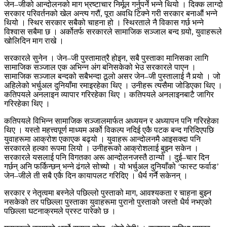
जेन–जीको आन्दोलनको माग भ्रष्टाचार निर्मूल गर्नुपर्ने भन्ने थियो । दिक्क लाग्दो
सरकार परिवर्तनको खेल अन्त्य गरौं, पूरा अवधि टिक्ने गरी सरकार बनाऔं भन्ने
थियो । स्थिर सरकार सबैको चाहना हो । स्थिरताले नै विकास गर्छ भन्ने
विश्वास सबैमा छ । अर्कोतर्फ सरकारले सामाजिक सञ्जाल बन्द गर्‍यो, युवाहरूले
खोलिदिन माग राखे ।
सरकारले सुनेन । जेन–जी पुस्तामात्रै होइन, सबै पुस्ताका मानिसका लागि
सामाजिक सञ्जाल एक अभिन्न अंग बनिसकेको भेउ सरकारले पाएन ।
सामाजिक सञ्जाल बन्दको सबैभन्दा ठूलो असर जेन–जी पुस्तालाई नै पर्‍यो । जो
अहिलेको भर्चुअल दुनियाँमा रमाइरहेका थिए । उनीहरू त्यसैमा जोडिएका थिए ।
कतिपयले अनलाइन व्यापार गरिरहेका थिए । कतिपयले अनलाइनबाटै जागिर
गरिरहेका थिए ।
कतिपयले विभिन्न सामाजिक सञ्जालमार्फत अध्ययन र अध्यापन पनि गरिरहेका
थिए । यस्तो महत्त्वपूर्ण माध्यम अर्को विकल्प नदिई एकै पटक बन्द गरिदिएपछि
युवाहरूमा आक्रोश एकाएक बढ्यो । युवाहरू आन्दोलनमै आइसक्दा पनि
सरकारले हल्का रूपमा लियो । उनीहरूको आक्रोशलाई बुझ्न सकेन ।
सरकारले यसलाई पनि विगतका अरू आन्दोलनजस्तै ठान्यो । दुई–चार दिन
गर्छन् अनि फर्किन्छन् भन्ने ढंगले सोच्यो । यो भर्चुअल दुनियाँको ‘फास्ट फर्वाड’
जेन–जीले ती सबै एकै दिन कायापलट गरिदिए । धैर्य गर्नै सकेनन् ।
सरकार र नेतृत्वमा बस्नेले पछिल्लो पुस्ताको माग, आवश्यकता र चाहना बुझ्न
नसकेको तर पछिल्ला पुस्ताका युवाहरूमा पुरानो पुस्ताको जस्तो धैर्य नभएको
पछिल्ला घटनाक्रमले प्रस्ट पारेको छ ।