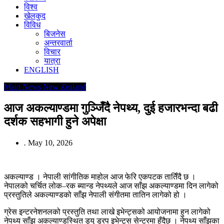
विश्व
खेलकुद
विविध
बिजनेस
अन्तरवार्ता
विचार
यात्रा
ENGLISH
Main News
New Zealand
आज अकल्याण्डमा गुञ्जिँदै नेपथ्य, दुई हजारभन्दा बढी
दर्शक सहभागी हुने अपेक्षा
.
May 10, 2026
अकल्याण्ड । नेपाली सांगीतिक माहोल आज फेरि एकपटक तातिँदै छ ।
नेपालको चर्चित लोक–रक ब्यान्ड नेपथ्यले आज साँझ अकल्याण्डमा दिन लागेको
प्रस्तुतिले अकल्याण्डको साँझ नेपाली संगीतमा तातिन लागेको हो ।
ग्रेस इन्टरनेशनलको प्रस्तुति तथा लाखे इभेन्ट्सको आयोजनामा हुन लागेको
नेपथ्य साँझ अकल्याण्डस्थित ड्यु ड्रप इभेन्ट्स सेन्टरमा हुँदैछ । नेपथ्य साँझका