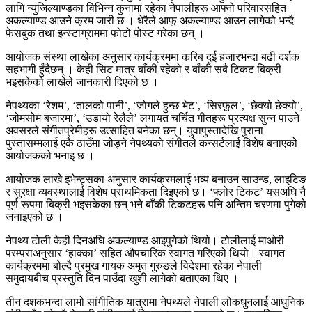
लागि न्युजिल्याण्डका विभिन्न कुनामा रहेका नेपालीहरू आफ्नो परिवारसहित
अकल्याण्ड आउने क्रम जारी छ । धेरैले आफू अकल्याण्ड आउन लागेको भन्दै
फेसबुक तथा इन्स्टाग्राममा फोटो पोस्ट गरेका छन् ।
आयोजक संस्था लाखेका अनुसार कार्यक्रममा करिब दुई हजारभन्दा बढी दर्शक
सहभागी हुँदैछन् । केही सिट मात्र बाँकी रहेको र बाँकी सबै टिकट बिक्री
भइसकेको लाखेले जानकारी दिएको छ ।
नेपथ्यका ‘रेशम’, ‘तालको पानी’, ‘जोगले हुन्छ भेट’, ‘सिरफूल’, ‘छेक्यो छेक्यो’,
‘जोमसोम बजारमा’, ‘उडायो रेलैले’ लगायत चर्चित गीतहरू प्रत्यक्ष सुन्न पाउने
अवसरले संगीतप्रेमीहरू उत्साहित बनेका छन्। युवापुस्तादेखि पुराना
पुस्तासम्मलाई एकै ठाउँमा जोड्ने नेपथ्यको संगीतले कन्सर्टलाई विशेष बनाएको
आयोजकको भनाइ छ ।
आयोजक लाखे इभेन्ट्सका अनुसार कार्यक्रमलाई भव्य बनाउन साउन्ड, लाइटिङ
र सुरक्षा व्यवस्थालाई विशेष प्राथमिकता दिइएको छ। ‘फ्लोर टिकट’ यसअघि नै
पूर्ण रूपमा बिक्री भइसकेका छन् भने बाँकी टिकटहरू पनि अन्तिम चरणमा पुगेको
जनाइएको छ ।
नेपथ्य टोली केही दिनअघि अकल्याण्ड आइपुगेको थियो। टोलीलाई माओरी
परम्पराअनुसार ‘हाक्का’ सहित औपचारिक स्वागत गरिएको थियो। स्वागत
कार्यक्रममा बोल्दै प्रमुख गायक अमृत गुरुङले विदेशमा रहेका नेपाली
समुदायबीच प्रस्तुति दिन पाउँदा खुशी लागेको बताएका थिए ।
तीन दशकभन्दा लामो सांगीतिक यात्रामा नेपथ्यले नेपाली लोकधुनलाई आधुनिक