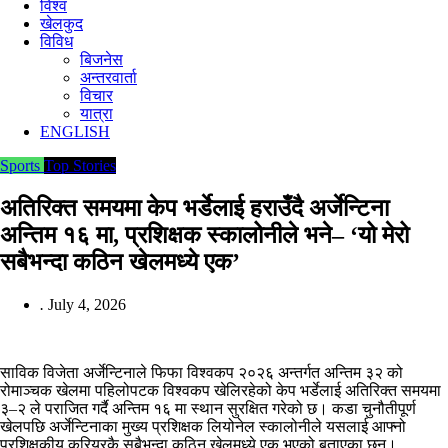
विश्व
खेलकुद
विविध
बिजनेस
अन्तरवार्ता
विचार
यात्रा
ENGLISH
Sports
Top Stories
अतिरिक्त समयमा केप भर्डेलाई हराउँदै अर्जेन्टिना
अन्तिम १६ मा, प्रशिक्षक स्कालोनीले भने– ‘यो मेरो
सबैभन्दा कठिन खेलमध्ये एक’
.
July 4, 2026
साविक विजेता अर्जेन्टिनाले फिफा विश्वकप २०२६ अन्तर्गत अन्तिम ३२ को
रोमाञ्चक खेलमा पहिलोपटक विश्वकप खेलिरहेको केप भर्डेलाई अतिरिक्त समयमा
३–२ ले पराजित गर्दै अन्तिम १६ मा स्थान सुरक्षित गरेको छ। कडा चुनौतीपूर्ण
खेलपछि अर्जेन्टिनाका मुख्य प्रशिक्षक लियोनेल स्कालोनीले यसलाई आफ्नो
प्रशिक्षकीय करियरकै सबैभन्दा कठिन खेलमध्ये एक भएको बताएका छन्।