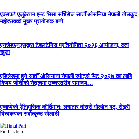
एक्सपर्ट एजुकेशन एन्ड भिसा सर्भिसेज सातौँ ओसनिया नेपाली खेलकुद
महोत्सवको मुख्य प्रायोजक बन्ने
एनजेडएनएसद्वारा टेबलटेनिस प्रतियोगिता २०२६ आयोजना, दर्ता
खुला
एडिलेडमा हुने सातौँ ओसियाना नेपाली स्पोर्ट्स मिट २०२७ का लागि
विजय जोशीको नेतृत्वमा उच्चस्तरीय समन्वय…
एम्बाप्पेको ऐतिहासिक कीर्तिमान: लगातार दोस्रो गोल्डेन बुट, रोड्री
विश्वकपका सर्वोत्कृष्ट खेलाडी
Find us here