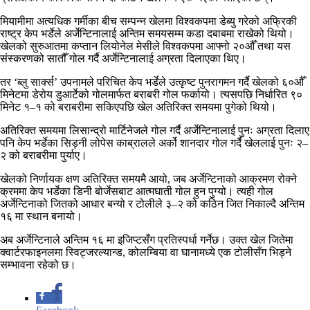
मियामीमा अत्यधिक गर्मीका बीच सम्पन्न खेलमा विश्वकपमा डेब्यु गरेको अफ्रिकी
राष्ट्र केप भर्डेले अर्जेन्टिनालाई अन्तिम समयसम्म कडा दबाबमा राखेको थियो।
खेलको सुरुआतमा कप्तान लियोनेल मेसीले विश्वकपमा आफ्नो २०औँ तथा यस
संस्करणको सातौँ गोल गर्दै अर्जेन्टिनालाई अग्रता दिलाएका थिए।
तर ‘ब्लु सार्क्स’ उपनामले परिचित केप भर्डेले उत्कृष्ट पुनरागमन गर्दै खेलको ६०औँ
मिनेटमा डेरोय डुआर्टेको गोलमार्फत बराबरी गोल फर्कायो। त्यसपछि निर्धारित ९०
मिनेट १–१ को बराबरीमा सकिएपछि खेल अतिरिक्त समयमा पुगेको थियो।
अतिरिक्त समयमा लिसान्द्रो मार्टिनेजले गोल गर्दै अर्जेन्टिनालाई पुनः अग्रता दिलाए
पनि केप भर्डेका सिड्नी लोपेस काब्रालले अर्को शानदार गोल गर्दै खेललाई पुनः २–
२ को बराबरीमा पुर्याए।
खेलको निर्णायक क्षण अतिरिक्त समयमै आयो, जब अर्जेन्टिनाको आक्रमण रोक्ने
क्रममा केप भर्डेका डिनी बोर्जेसबाट आत्मघाती गोल हुन पुग्यो। त्यही गोल
अर्जेन्टिनाको जितको आधार बन्यो र टोलीले ३–२ को कठिन जित निकाल्दै अन्तिम
१६ मा स्थान बनायो।
अब अर्जेन्टिनाले अन्तिम १६ मा इजिप्टसँग प्रतिस्पर्धा गर्नेछ। उक्त खेल जितेमा
क्वार्टरफाइनलमा स्विट्जरल्यान्ड, कोलम्बिया वा घानामध्ये एक टोलीसँग भिड्ने
सम्भावना रहेको छ।